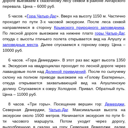
дороге выезжаем к сказочному лесу секвой в районе Ангарского
перевала. Цена – 6000 руб.
Севастополь + 35-ая батарея
5 часов. «
Гора Чатыр-Даг
». Вверх на высоту 1150 м. Частично
Судак + Новый Свет
проходит по пути 3-х часовой экскурсии. После леса секвой
направляемся в сторону
Крымского природного заповедника
.
По лесной дороге выезжаем на нижнее плато
горы Чатыр-Даг
,
"Тайган" - парк львов
откуда с высоты птичьего полета открывается вид на Алушту и
заповедные места
. Далее спускаемся к горному озеру. Цена –
Дегустация
в Массандре
10000 руб.
6 часов. «Гора Демерджи». В этот раз вас ждет высота 1350
Мыс Фиолент
м. Экскурсия на квадроциклах проходит по лесной дороге через
лавандовые поля над
Долиной привидений
. После по сыпучему
склону на полном приводе выезжаем на «Голову Екатерины»,
откуда открывается захватывающий вид на Алуштинскую
Ай-Йори
долину. Спускаемся к озеру Холодное. Привал. Обратный путь.
Цена – 11000 руб.
Храм Солнца
8 часов. «Три горы». Посещение вершин гор:
Демерджи
,
Северная Демерджи,
Чатыр-Даг
. Максимальная высота на
экскурсии около 1500 метров. Начинается экскурсия по пути 6-
ти часового маршрута. Потом уходит через дорогу,
Велоэкскурсии
выдолбленную в скалах на гору Северная Демерджи, далее