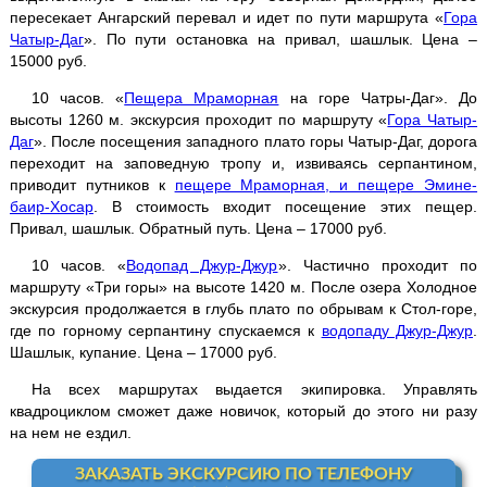
пересекает Ангарский перевал и идет по пути маршрута «
Гора
Джип-туры
Чатыр-Даг
». По пути остановка на привал, шашлык. Цена –
15000 руб.
Каякинг
10 часов. «
Пещера Мраморная
на горе Чатры-Даг». До
высоты 1260 м. экскурсия проходит по маршруту «
Гора Чатыр-
Даг
». После посещения западного плато горы Чатыр-Даг, дорога
Квадроциклы
переходит на заповедную тропу и, извиваясь серпантином,
приводит путников к
пещере Мраморная, и пещере Эмине-
Конные прогулки
баир-Хосар
. В стоимость входит посещение этих пещер.
Привал, шашлык. Обратный путь. Цена – 17000 руб.
Рыбалка с катера
10 часов. «
Водопад Джур-Джур
». Частично проходит по
маршруту «Три горы» на высоте 1420 м. После озера Холодное
экскурсия продолжается в глубь плато по обрывам к Стол-горе,
Трансфер
где по горному серпантину спускаемся к
водопаду Джур-Джур
.
Шашлык, купание. Цена – 17000 руб.
На всех маршрутах выдается экипировка. Управлять
квадроциклом сможет даже новичок, который до этого ни разу
на нем не ездил.
ЗАКАЗАТЬ ЭКСКУРСИЮ ПО ТЕЛЕФОНУ