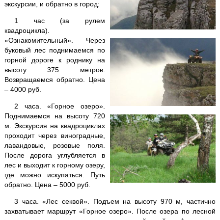
экскурсии, и обратно в город:
Кара-Даг +
Коктебель
1 час (за рулем
Крымские святыни
квадроцикла).
«Ознакомительный». Через
буковый лес поднимаемся по
Ласточкино гнездо
горной дороге к роднику на
высоту 375 метров.
Ливадийский дворец
Возвращаемся обратно. Цена
– 4000 руб.
Массандровский дворец
2 часа. «Горное озеро».
Поднимаемся на высоту 720
Мангуп-Кале
м. Экскурсия на квадроциклах
проходит через виноградные,
лавандовые, розовые поля.
Никитский ботанический сад
После дорога углубляется в
лес и выходит к горному озеру,
Поляна Сказок + Ялтинский зоопарк
где можно искупаться. Путь
обратно. Цена – 5000 руб.
Пещеры
Чатыр-Дага
3 часа. «Лес секвой». Подъем на высоту 970 м, частично
захватывает маршрут «Горное озеро». После озера по лесной
Севастополь
+ Херсонес