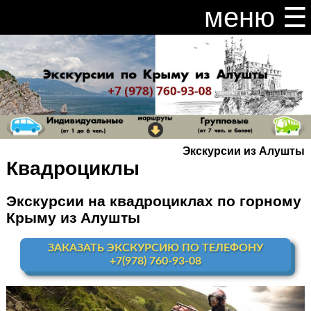
меню ☰
закрыть меню ×
Расписание и цены на экскурсии 2026
Индивидуальные экскурсии по Крыму
Видео канал Youtube
Экскурсии из Алушты
Ай-Петри
Квадроциклы
Мисхор
+ Ай-Петри
Экскурсии на квадроциклах по горному
Крыму из Алушты
Алупка + Ай-Петри
ЗАКАЗАТЬ ЭКСКУРСИЮ ПО ТЕЛЕФОНУ
Алупка Воронцовский
дворец
+7(978) 760-93-08
Премиум-тур