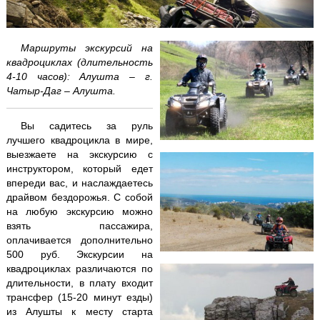
Аквапарк "Банановая республика"
Аквапарк в Симеизе
Маршруты экскурсий на
квадроциклах (длительность
4-10 часов): Алушта – г.
"Акватория" - театр морских животных
Чатыр-Даг – Алушта.
Балаклава "Затерянный мир"
Вы садитесь за руль
лучшего квадроцикла в мире,
Бахчисарай + Чуфут-Кале
выезжаете на экскурсию с
инструктором, который едет
Большой каньон Крыма
впереди вас, и наслаждаетесь
драйвом бездорожья. С собой
Волшебный ЮБК +
теплоход
на любую экскурсию можно
взять пассажира,
Водопад Джур-Джур + храм Маяк
оплачивается дополнительно
500 руб. Экскурсии на
Долина привидений
квадроциклах различаются по
длительности, в плату входит
трансфер (15-20 минут езды)
Заповедник и Беседка ветров
из Алушты к месту старта