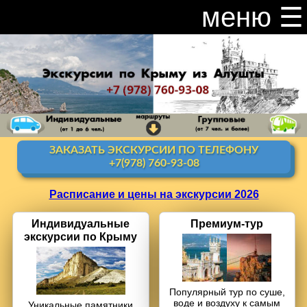
меню ☰
закрыть меню ×
Расписание и цены на экскурсии 2026
Индивидуальные экскурсии по Крыму
Видео канал Youtube
ЗАКАЗАТЬ ЭКСКУРСИИ ПО ТЕЛЕФОНУ
Ай-Петри
+7(978) 760-93-08
Мисхор
+ Ай-Петри
Расписание и цены на экскурсии 2026
Алупка + Ай-Петри
Индивиду­альные
Премиум-тур
экскурсии по Крыму
Алупка Воронцовский
дворец
Премиум-тур
Популярный тур по суше,
воде и воздуху к самым
Уникальные памятники