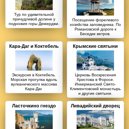
Джип-туры
Тур по удивительной
причудливой долине у
Посещение форелевого
подножия горы Демерджи.
Каякинг
хозяйства заповедника. По
Романовской дороге к
Беседке ветров.
Квадроциклы
Кара-Даг и Коктебель
Крымские святыни
Конные прогулки
Рыбалка с катера
Экскурсия в Коктебель.
Церковь Воскресения
Морская прогулка вдоль
Христова в Форосе.
Трансфер
вулканического массива
Инкерманский Свято-
Кара-Даг.
Климентовский монастырь
и другие святыни.
Ласточкино гнездо
Ливадийский дворец