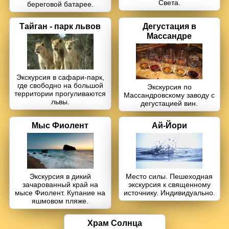
Света.
береговой батарее.
Тайган - парк львов
Дегустация в
Массандре
Экскурсия в сафари-парк,
где свободно на большой
Экскурсия по
территории прогуливаются
Массандровскому заводу с
львы.
дегустацией вин.
Мыс Фиолент
Ай-Йори
Экскурсия в дикий
Место силы. Пешеходная
зачарованный край на
экскурсия к священному
мысе Фиолент. Купание на
источнику. Индивидуально.
яшмовом пляже.
Храм Солнца