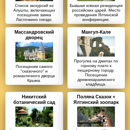
Список экскурсий из
Бывшая южная резиденция
Алушты, включающих
российских царей. Место
посещение замка
проведения Ялтинской
Ласточкино гнездо.
конференции.
Массандро­вский
Мангуп-Кале
дворец
Прогулка на джипах по
горному плато к
Посещение самого
пещерному городу.
"сказочного" и
Посещение
романтичного дворца
древнекараимского
Крыма.
кладбища.
Никитский
Поляна Сказок +
ботанический сад
Ялтинский зоопарк