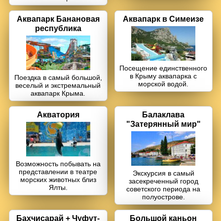
Кара-Даг +
Коктебель
Аквапарк Банановая
Аквапарк в Симеизе
республика
Крымские святыни
Ласточкино гнездо
Посещение единственного
в Крыму аквапарка с
Поездка в самый большой,
Ливадийский дворец
морской водой.
веселый и экстремальный
аквапарк Крыма.
Массандровский дворец
Акватория
Балаклава
"Затерянный мир"
Мангуп-Кале
Никитский ботанический сад
Возможность побывать на
Поляна Сказок + Ялтинский зоопарк
представлении в театре
Экскурсия в самый
морских животных близ
засекреченный город
Ялты.
советского периода на
Пещеры
Чатыр-Дага
полуострове.
Севастополь
+ Херсонес
Бахчисарай + Чуфут-
Большой каньон