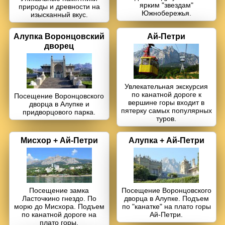
ярким "звездам"
природы и древности на
Аквапарк "Банановая республика"
Южнобережья.
изысканный вкус.
Аквапарк в Симеизе
Алупка Воронцовский
Ай-Петри
дворец
"Акватория" - театр морских животных
Балаклава "Затерянный мир"
Увлекательная экскурсия
по канатной дороге к
Посещение Воронцовского
Бахчисарай + Чуфут-Кале
вершине горы входит в
дворца в Алупке и
пятерку самых популярных
придворцового парка.
туров.
Большой каньон Крыма
Мисхор + Ай-Петри
Алупка + Ай-Петри
Волшебный ЮБК +
теплоход
Водопад Джур-Джур + храм Маяк
Долина привидений
Посещение замка
Посещение Воронцовского
Ласточкино гнездо. По
дворца в Алупке. Подъем
морю до Мисхора. Подъем
по "канатке" на плато горы
Заповедник и Беседка ветров
по канатной дороге на
Ай-Петри.
плато горы.