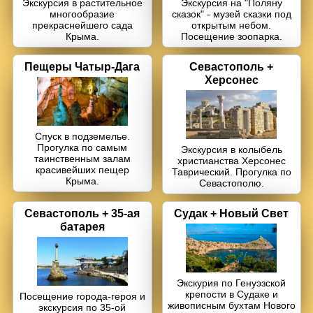
Экскурсия в растительное
Экскурсия на "Поляну
многообразие
сказок" - музей сказки под
прекраснейшего сада
открытым небом.
Крыма.
Посещение зоопарка.
Пещеры Чатыр-Дага
Севастополь +
Херсонес
Спуск в подземелье.
Прогулка по самым
Экскурсия в колыбель
таинственным залам
христианства Херсонес
красивейших пещер
Таврический. Прогулка по
Крыма.
Севастополю.
Севастополь + 35-ая
Судак + Новый Свет
батарея
Экскурия по Генуэзской
крепости в Судаке и
Посещение города-героя и
живописным бухтам Нового
экскурсия по 35-ой