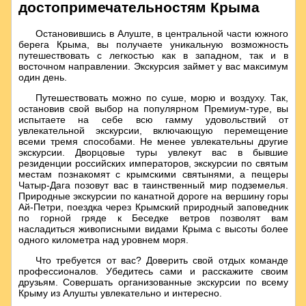
достопримеча­тельностям Крыма
Остановившись в Алуште, в центральной части южного
берега Крыма, вы получаете уникальную возможность
путешествовать с легкостью как в западном, так и в
восточном направлении. Экскурсия займет у вас максимум
один день.
Путешествовать можно по суше, морю и воздуху. Так,
остановив свой выбор на популярном Премиум-туре, вы
испытаете на себе всю гамму удовольствий от
увлекательной экскурсии, включающую перемещение
всеми тремя способами. Не менее увлекательны другие
экскурсии. Дворцовые туры увлекут вас в бывшие
резиденции российских императоров, экскурсии по святым
местам познакомят с крымскими святынями, а пещеры
Чатыр-Дага позовут вас в таинственный мир подземелья.
Природные экскурсии по канатной дороге на вершину горы
Ай-Петри, поездка через Крымский природный заповедник
по горной гряде к Беседке ветров позволят вам
насладиться живописными видами Крыма с высоты более
одного километра над уровнем моря.
Что требуется от вас? Доверить свой отдых команде
профессионалов. Убедитесь сами и расскажите своим
друзьям. Совершать организованные экскурсии по всему
Крыму из Алушты увлекательно и интересно.