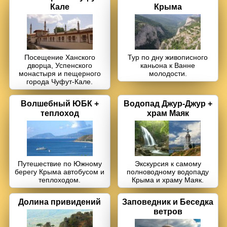
Кале
Крыма
Севастополь + 35-ая батарея
Судак + Новый Свет
Посещение Ханского
Тур по дну живописного
"Тайган" - парк львов
дворца, Успенского
каньона к Ванне
монастыря и пещерного
молодости.
города Чуфут-Кале.
Дегустация
в Массандре
Волшебный ЮБК +
Водопад Джур-Джур +
Мыс Фиолент
теплоход
храм Маяк
Ай-Йори
Путешествие по Южному
Экскурсия к самому
берегу Крыма автобусом и
полноводному водопаду
Храм Солнца
теплоходом.
Крыма и храму Маяк.
Долина привидений
Заповедник и Беседка
ветров
Велоэкскурсии