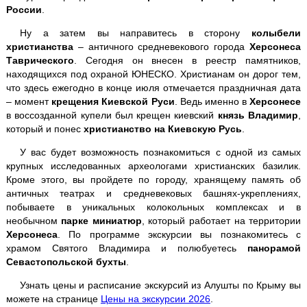
России
.
Севастополь + 35-ая батарея
Ну а затем вы направитесь в сторону
колыбели
христианства
– античного средневекового города
Херсонеса
Судак + Новый Свет
Таврического
. Сегодня он внесен в реестр памятников,
находящихся под охраной ЮНЕСКО. Христианам он дорог тем,
"Тайган" - парк львов
что здесь ежегодно в конце июля отмечается праздничная дата
– момент
крещения Киевской Руси
. Ведь именно в
Херсонесе
в воссозданной купели был крещен киевский
князь Владимир
,
Дегустация
в Массандре
который и понес
христианство на Киевскую Русь
.
Мыс Фиолент
У вас будет возможность познакомиться с одной из самых
крупных исследованных археологами христианских базилик.
Кроме этого, вы пройдете по городу, хранящему память об
античных театрах и средневековых башнях-укреплениях,
Ай-Йори
побываете в уникальных колокольных комплексах и в
необычном
парке миниатюр
, который работает на территории
Херсонеса
. По программе экскурсии вы познакомитесь с
Храм Солнца
храмом Святого Владимира и полюбуетесь
панорамой
Севастопольской бухты
.
Узнать цены и расписание экскурсий из Алушты по Крыму вы
Велоэкскурсии
можете на странице
Цены на экскурсии 2026
.