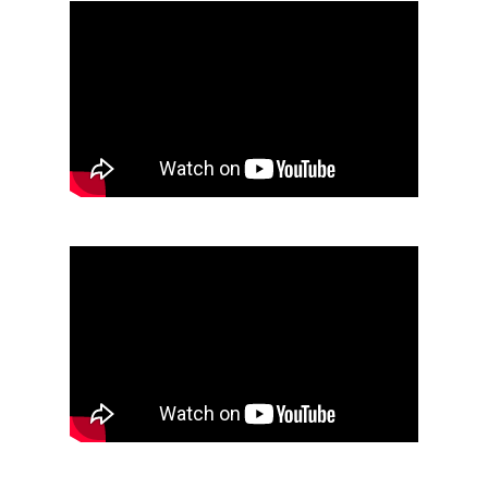
Джип-туры
Каякинг
Квадроциклы
Конные прогулки
Рыбалка с катера
Трансфер