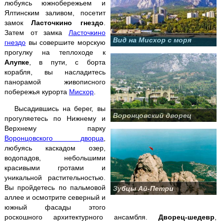
любуясь южнобережьем и
Кара-Даг +
Коктебель
Ялтинским заливом, посетит
замок
Ласточкино гнездо
.
Крымские святыни
Затем от замка
Ласточкино
Вид на Мисхор с моря
гнездо
вы совершите морскую
прогулку на теплоходе к
Ласточкино гнездо
Алупке
, в пути, с борта
корабля, вы насладитесь
Ливадийский дворец
панорамой живописного
побережья курорта
Мисхор
.
Массандровский дворец
Высадившись на берег, вы
Воронцовский дворец
прогуляетесь по Нижнему и
Мангуп-Кале
Верхнему парку
Воронцовского дворца
,
любуясь каскадом озер,
Никитский ботанический сад
водопадов, небольшими
красивыми гротами и
Поляна Сказок + Ялтинский зоопарк
уникальной растительностью.
Вы пройдетесь по пальмовой
Зубцы Ай-Петри
Пещеры
Чатыр-Дага
аллее и осмотрите северный и
южный фасады этого
Севастополь
+ Херсонес
роскошного архитектурного ансамбля.
Дворец-шедевр
,