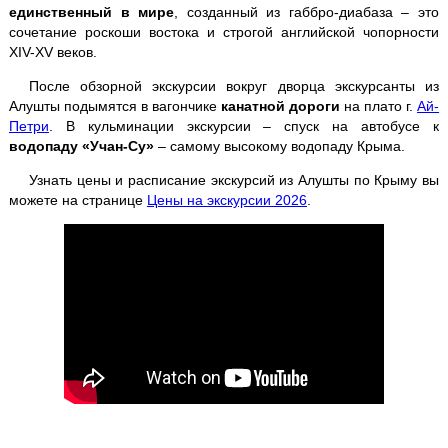
единственный в мире
, созданный из габбро-диабаза – это
Севастополь + 35-ая батарея
сочетание роскоши востока и строгой английской чопорности
XIV-XV веков.
Судак + Новый Свет
После обзорной экскурсии вокруг дворца экскурсанты из
Алушты подымятся в вагончике
канатной дороги
на плато г.
Ай-
"Тайган" - парк львов
Петри
. В кульминации экскурсии – спуск на автобусе к
водопаду «Учан-Су»
– самому высокому водопаду Крыма.
Дегустация
в Массандре
Узнать цены и расписание экскурсий из Алушты по Крыму вы
можете на странице
Цены на экскурсии 2026
.
Мыс Фиолент
Ай-Йори
Храм Солнца
Велоэкскурсии