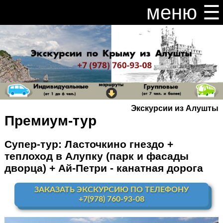
меню ☰
закрыть меню ×
Расписание и цены на экскурсии 2026
Индивидуальные экскурсии по Крыму
Видео канал Youtube
Экскурсии из Алушты
Ай-Петри
Премиум-тур
Мисхор
+ Ай-Петри
Супер-тур: Ласточкино гнездо +
теплоход в Алупку (парк и фасады
Алупка + Ай-Петри
дворца) + Ай-Петри - канатная дорога
Алупка Воронцовский
дворец
ЗАКАЗАТЬ ЭКСКУРСИЮ ПО ТЕЛЕФОНУ
+7(978) 760-93-08
Премиум-тур