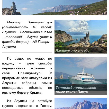
Аквапарк "Банановая республика"
Аквапарк в Симеизе
Маршрут Премиум-тура
"Акватория" - театр морских животных
(длительность 10 часов):
Алушта – Ласточкино гнездо
– теплоход – Алупка (парк и
Балаклава "Затерянный мир"
фасады дворца) – Ай-Петри –
Алушта.
Бахчисарай + Чуфут-Кале
Ласточкино гнездо
Большой каньон Крыма
По суше, по морю, по
воздуху – такие способы
передвижения включает в
Волшебный ЮБК +
теплоход
себя
Премиум-тур
! В
программе этой
экскурсии из
Водопад Джур-Джур + храм Маяк
Алушты
собраны самые
посещаемые объекты по
Теплоход проплывает
Долина привидений
мимо скалы Парус
южному берегу Крыма
.
Из Алушты на автобусе
Заповедник и Беседка ветров
группа отправится в Гаспру,