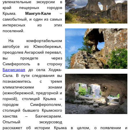
увлекательные экскурсии в
Кара-Даг +
Коктебель
край пещерных городов
Крыма.
Мангуп-Кале
–
Крымские святыни
самобытный, и один из самых
интересных из этих
поселений.
Ласточкино гнездо
На комфортабельном
автобусе из Южнобережья,
Ливадийский дворец
преодолев Ангарский перевал,
вы проедете через
Массандровский дворец
Симферополь в сторону
Бахчисарая
до села Ходжа-
Мангуп-Кале
Сала. В пути следования вы
познакомитесь с тремя
климатическими зонами
Никитский ботанический сад
(южнобережной, предгорной и
горной), столицей Крыма –
Поляна Сказок + Ялтинский зоопарк
городом Симферополем,
столицей бывшего Крымского
Пещеры
Чатыр-Дага
ханства – Бахчисараем.
Опытный экскурсовод
Севастополь
+ Херсонес
расскажет об истории Крыма в целом, о появлении и