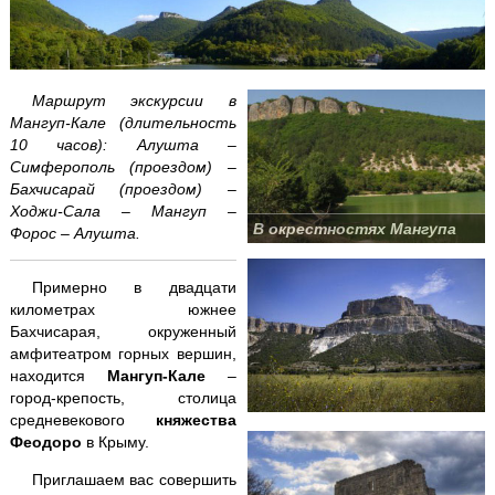
Аквапарк "Банановая республика"
Аквапарк в Симеизе
Маршрут экскурсии в
"Акватория" - театр морских животных
Мангуп-Кале (длительность
10 часов): Алушта –
Симферополь (проездом) –
Балаклава "Затерянный мир"
Бахчисарай (проездом) –
Ходжи-Сала – Мангуп –
Бахчисарай + Чуфут-Кале
В окрестностях Мангупа
Форос – Алушта.
Большой каньон Крыма
Примерно в двадцати
километрах южнее
Волшебный ЮБК +
теплоход
Бахчисарая, окруженный
амфитеатром горных вершин,
Водопад Джур-Джур + храм Маяк
находится
Мангуп-Кале
–
город-крепость, столица
Долина привидений
средневекового
княжества
Феодоро
в Крыму.
Заповедник и Беседка ветров
Приглашаем вас совершить