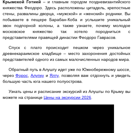
Крымской Готией
– и главным городом поздневизантийского
княжества Феодоро. Здесь расположены цитадель, крепостные
Джип-туры
стены, развалины дворца, «мужской» и «женский» родники. Вы
побываете в пещере Барабан-Коба и услышите уникальный
Каякинг
звон подпорной колоны, а также узнаете, почему молодое
московское княжество так хотело породниться с
представителями правящей династии Феодоро Гаврасов.
Квадроциклы
Спуск с плато происходит пешком через уникальное
древнекараимское кладбище – место захоронения достойных
Конные прогулки
представителей одного из самых малочисленных народов мира.
Обратный путь в Алушту идет уже по Южнобережному шоссе,
Рыбалка с катера
через
Форос
,
Алупку
и
Ялту
, позволяя вам отдохнуть и увидеть
большую часть юга нашего полуострова.
Трансфер
Узнать цены и расписание экскурсий из Алушты по Крыму вы
можете на странице
Цены на экскурсии 2026
.