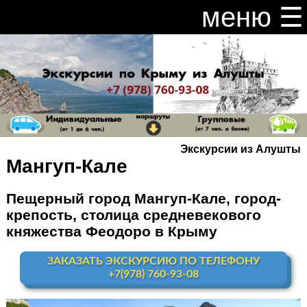
меню ☰
закрыть меню ×
Расписание и цены на экскурсии 2026
Индивидуальные экскурсии по Крыму
Видео канал Youtube
Экскурсии из Алушты
Ай-Петри
Мангуп-Кале
Мисхор
+ Ай-Петри
Пещерный город Мангуп-Кале, город-
крепость, столица средневекового
Алупка + Ай-Петри
княжества Феодоро в Крыму
Алупка Воронцовский
дворец
ЗАКАЗАТЬ ЭКСКУРСИЮ ПО ТЕЛЕФОНУ
+7(978) 760-93-08
Премиум-тур