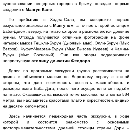
существовании пещерных городов в Крыму, поведает первые
Севастополь + 35-ая батарея
сведения о
Мангуп-Кале
.
По прибытию в Ходжа-Сала, вы совершите первое
Судак + Новый Свет
визуальное знакомство с
Мангупом
, а точнее с горой-останцем
Баба-Дагом, вверху, на плато которой и располагаются древние
"Тайган" - парк львов
руины. Отсюда получаются отличные фотографии на фоне
четырех мысов Тешкли-Бурун (Дырявый мыс), Элли-Бурун (Мыс
Ветров). Чуфут-Чеарган-Бурун (Мыс Вызова Иудеев) и Чамны-
Дегустация
в Массандре
Бурун (Мыс Сосновый). Они как опоры поддерживают
неприступную
столицу династии Феодоро
.
Мыс Фиолент
Далее по программе экскурсии группа рассаживается на
джипы и объезжает массив по Воротному оврагу с южной
стороны, что дает возможность осознать масштабность и
Ай-Йори
размеры всего Баба-Дага, после чего осуществляется подъём
на плато. Оказавшись на высшей точке массива, на отметке 584
метра, вы насладитесь красотами плато и окрестностей, видных
Храм Солнца
на десятки километров.
Здесь начинается пешеходная часть экскурсии, в ходе
которой и состоится знакомство с основными
Велоэкскурсии
достопримечательностями древней столицы страны Дори –