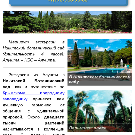
+7(978) 760-93-08
Аквапарк "Банановая республика"
Аквапарк в Симеизе
"Акватория" - театр морских животных
Маршрут экскурсии в
Балаклава "Затерянный мир"
Никитский ботанический сад
(длительность 4 часов):
Бахчисарай + Чуфут-Кале
Алушта – НБС – Алушта.
Большой каньон Крыма
Экскурсия из Алушты в
В Никитском ботаническом
Никитский Ботанический
саду
Волшебный ЮБК +
теплоход
сад
, как и путешествие по
Крымскому природному
Водопад Джур-Джур + храм Маяк
заповеднику
принесет вам
душевную гармонию от
общения с удивительной
Долина привидений
природой. Около
двадцати
тысяч растений
Заповедник и Беседка ветров
Пальмовая аллея
насчитываются в коллекции
сада. С первых минут