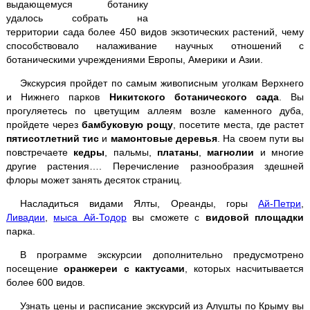
выдающемуся ботанику
удалось собрать на
Севастополь + 35-ая батарея
территории сада более 450 видов экзотических растений, чему
способствовало налаживание научных отношений с
Судак + Новый Свет
ботаническими учреждениями Европы, Америки и Азии.
Экскурсия пройдет по самым живописным уголкам Верхнего
"Тайган" - парк львов
и Нижнего парков
Никитского ботанического сада
. Вы
прогуляетесь по цветущим аллеям возле каменного дуба,
Дегустация
в Массандре
пройдете через
бамбуковую рощу
, посетите места, где растет
пятисотлетний тис
и
мамонтовые деревья
. На своем пути вы
Мыс Фиолент
повстречаете
кедры
, пальмы,
платаны
,
магнолии
и многие
другие растения…. Перечисление разнообразия здешней
флоры может занять десяток страниц.
Насладиться видами Ялты, Ореанды, горы
Ай-Петри
,
Ай-Йори
Ливадии
,
мыса Ай-Тодор
вы сможете с
видовой площадки
парка.
Храм Солнца
В программе экскурсии дополнительно предусмотрено
посещение
оранжереи с кактусами
, которых насчитывается
более 600 видов.
Велоэкскурсии
Узнать цены и расписание экскурсий из Алушты по Крыму вы