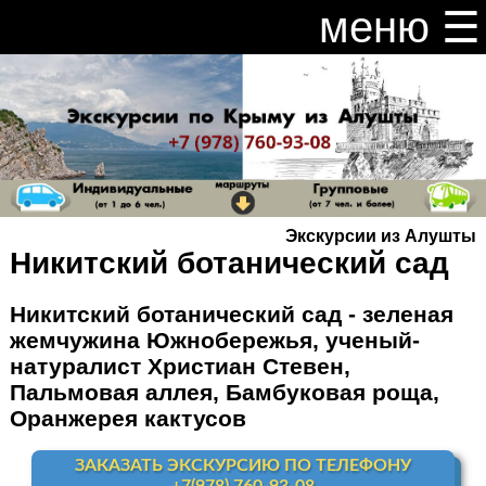
меню ☰
закрыть меню ×
Расписание и цены на экскурсии 2026
Индивидуальные экскурсии по Крыму
Видео канал Youtube
Экскурсии из Алушты
Ай-Петри
Никитский ботанический сад
Мисхор
+ Ай-Петри
Никитский ботанический сад - зеленая
жемчужина Южнобережья, ученый-
Алупка + Ай-Петри
натуралист Христиан Стевен,
Пальмовая аллея, Бамбуковая роща,
Алупка Воронцовский
дворец
Оранжерея кактусов
Премиум-тур
ЗАКАЗАТЬ ЭКСКУРСИЮ ПО ТЕЛЕФОНУ