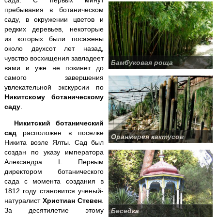
Кара-Даг +
Коктебель
пребывания в ботаническом
саду, в окружении цветов и
Крымские святыни
редких деревьев, некоторые
из которых были посажены
около двухсот лет назад,
Ласточкино гнездо
чувство восхищения завладеет
Бамбуковая роща
вами и уже не покинет до
самого завершения
Ливадийский дворец
увлекательной экскурсии по
Никитскому ботаническому
Массандровский дворец
саду
.
Никитский ботанический
Мангуп-Кале
сад
расположен в поселке
Оранжерея кактусов
Никита возле Ялты. Сад был
Никитский ботанический сад
создан по указу императора
Александра I. Первым
Поляна Сказок + Ялтинский зоопарк
директором ботанического
сада с момента создания в
Пещеры
Чатыр-Дага
1812 году становится ученый-
натуралист
Христиан Стевен
.
Севастополь
+ Херсонес
За десятилетие этому
Беседка