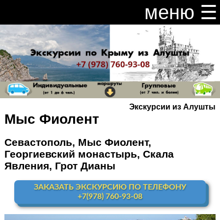
меню ☰
закрыть меню ×
Расписание и цены на экскурсии 2026
Индивидуальные экскурсии по Крыму
Видео канал Youtube
Экскурсии из Алушты
Ай-Петри
Мыс Фиолент
Мисхор
+ Ай-Петри
Севастополь, Мыс Фиолент,
Георгиевский монастырь, Скала
Алупка + Ай-Петри
Явления, Грот Дианы
Алупка Воронцовский
дворец
ЗАКАЗАТЬ ЭКСКУРСИЮ ПО ТЕЛЕФОНУ
+7(978) 760-93-08
Премиум-тур