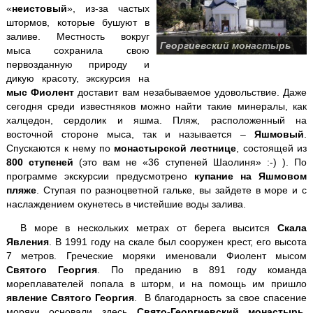
«
неистовый
», из-за частых
Кара-Даг +
Коктебель
штормов, которые бушуют в
заливе. Местность вокруг
Крымские святыни
Георгиевский монастырь
мыса сохранила свою
первозданную природу и
Ласточкино гнездо
дикую красоту, экскурсия на
мыс Фиолент
доставит вам незабываемое удовольствие. Даже
сегодня среди известняков можно найти такие минералы, как
Ливадийский дворец
халцедон, сердолик и яшма. Пляж, расположенный на
восточной стороне мыса, так и называется –
Яшмовый
.
Массандровский дворец
Спускаются к нему по
монастырской лестнице
, состоящей из
800 ступеней
(это вам не «36 ступеней Шаолиня» :-) ). По
программе экскурсии предусмотрено
купание на Яшмовом
Мангуп-Кале
пляже
. Ступая по разноцветной гальке, вы зайдете в море и с
наслаждением окунетесь в чистейшие воды залива.
Никитский ботанический сад
В море в нескольких метрах от берега высится
Скала
Явления
. В 1991 году на скале был сооружен крест, его высота
Поляна Сказок + Ялтинский зоопарк
7 метров. Греческие моряки именовали Фиолент мысом
Святого Георгия
. По преданию в 891 году команда
Пещеры
Чатыр-Дага
мореплавателей попала в шторм, и на помощь им пришло
явление Святого Георгия
. В благодарность за свое спасение
Севастополь
+ Херсонес
моряки основали здесь
Свято-Георгиевский монастырь
,