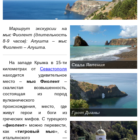
Аквапарк "Банановая республика"
Аквапарк в Симеизе
Маршрут экскурсии на
"Акватория" - театр морских животных
мыс Фиолент (длительность
8-9 часов): Алушта – мыс
Фиолент – Алушта.
Балаклава "Затерянный мир"
Бахчисарай + Чуфут-Кале
На западе Крыма в 15-ти
Скала Явления
километрах от
Севастополя
Большой каньон Крыма
находится удивительное
место –
мыс Фиолент
–
скалистая возвышенность,
Волшебный ЮБК +
теплоход
состоящая из пород
вулканического
Водопад Джур-Джур + храм Маяк
происхождения, место, где
живут герои и боги из
Грот Дианы
Долина привидений
греческих мифов. С турецкого
«
фиолент
» можно перевести,
Заповедник и Беседка ветров
как «
тигровый мыс
», с
итальянского —