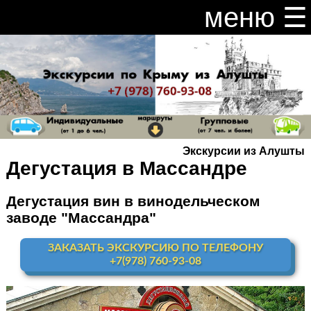
меню ☰
закрыть меню ×
Расписание и цены на экскурсии 2026
Индивидуальные экскурсии по Крыму
Видео канал Youtube
Экскурсии из Алушты
Ай-Петри
Дегустация в Массандре
Мисхор
+ Ай-Петри
Дегустация вин в винодельческом
заводе "Массандра"
Алупка + Ай-Петри
ЗАКАЗАТЬ ЭКСКУРСИЮ ПО ТЕЛЕФОНУ
Алупка Воронцовский
дворец
+7(978) 760-93-08
Премиум-тур