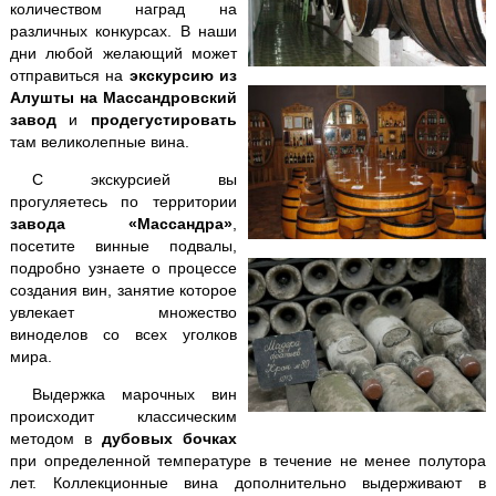
количеством наград на
Кара-Даг +
Коктебель
различных конкурсах. В наши
дни любой желающий может
Крымские святыни
отправиться на
экскурсию из
Алушты на Массандровский
завод
и
продегустировать
Ласточкино гнездо
там великолепные вина.
Ливадийский дворец
С экскурсией вы
прогуляетесь по территории
завода «Массандра»
,
Массандровский дворец
посетите винные подвалы,
подробно узнаете о процессе
Мангуп-Кале
создания вин, занятие которое
увлекает множество
виноделов со всех уголков
Никитский ботанический сад
мира.
Поляна Сказок + Ялтинский зоопарк
Выдержка марочных вин
происходит классическим
Пещеры
Чатыр-Дага
методом в
дубовых бочках
при определенной температуре в течение не менее полутора
Севастополь
+ Херсонес
лет. Коллекционные вина дополнительно выдерживают в