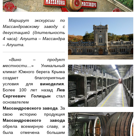
Аквапарк "Банановая республика"
Аквапарк в Симеизе
Маршрут экскурсии по
Массандровскому заводу с
дегустацией (длительность
"Акватория" - театр морских животных
4 часа): Алушта – Массандра
– Алушта.
Балаклава "Затерянный мир"
«
Вино – продукт
Бахчисарай + Чуфут-Кале
местности…
» Уникальный
климат Южного берега Крыма
Большой каньон Крыма
создает благоприятные
условия для
виноделия
.
Волшебный ЮБК +
теплоход
Более 100 лет назад
Лев
Сергеевич Голицын
стал
Водопад Джур-Джур + храм Маяк
основателем
Массандровского завода
. За
Долина привидений
свою историю продукция
Массандровского завода
обрела всемирную славу, и
Заповедник и Беседка ветров
была отмечена большим