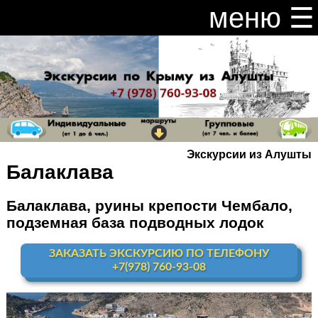
меню ☰
закрыть меню ×
Расписание и цены на экскурсии 2026
Индивидуальные экскурсии по Крыму
Видео канал Youtube
Экскурсии из Алушты
Ай-Петри
Балаклава
Мисхор
+ Ай-Петри
Балаклава, руины крепости Чембало,
подземная база подводных лодок
Алупка + Ай-Петри
ЗАКАЗАТЬ ЭКСКУРСИЮ ПО ТЕЛЕФОНУ
Алупка Воронцовский
дворец
+7(978) 760-93-08
Премиум-тур