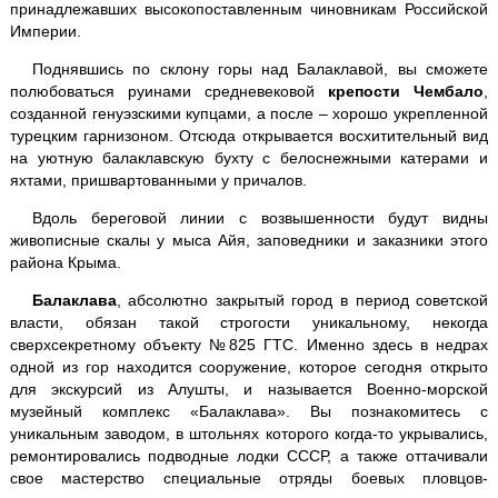
принадлежавших высокопоставленным чиновникам Российской
Империи.
Севастополь + 35-ая батарея
Поднявшись по склону горы над Балаклавой, вы сможете
Судак + Новый Свет
полюбоваться руинами средневековой
крепости Чембало
,
созданной генуэзскими купцами, а после – хорошо укрепленной
турецким гарнизоном. Отсюда открывается восхитительный вид
"Тайган" - парк львов
на уютную балаклавскую бухту с белоснежными катерами и
яхтами, пришвартованными у причалов.
Дегустация
в Массандре
Вдоль береговой линии с возвышенности будут видны
живописные скалы у мыса Айя, заповедники и заказники этого
Мыс Фиолент
района Крыма.
Балаклава
, абсолютно закрытый город в период советской
власти, обязан такой строгости уникальному, некогда
Ай-Йори
сверхсекретному объекту №825 ГТС. Именно здесь в недрах
одной из гор находится сооружение, которое сегодня открыто
для экскурсий из Алушты, и называется Военно-морской
Храм Солнца
музейный комплекс «Балаклава». Вы познакомитесь с
уникальным заводом, в штольнях которого когда-то укрывались,
ремонтировались подводные лодки СССР, а также оттачивали
свое мастерство специальные отряды боевых пловцов-
Велоэкскурсии