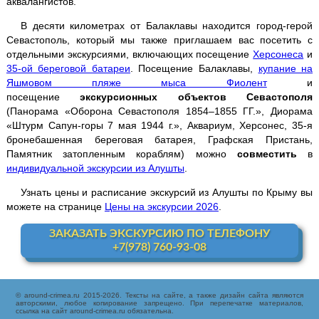
аквалангистов.
Джип-туры
В десяти километрах от Балаклавы находится город-герой
Севастополь, который мы также приглашаем вас посетить с
отдельными экскурсиями, включающих посещение
Херсонеса
и
Каякинг
35-ой береговой батареи
. Посещение Балаклавы,
купание на
Яшмовом пляже мыса Фиолент
и
посещение
экскурсионных объектов Севастополя
Квадроциклы
(Панорама «Оборона Севастополя 1854–1855 ГГ.», Диорама
«Штурм Сапун-горы 7 мая 1944 г.», Аквариум, Херсонес, 35-я
Конные прогулки
бронебашенная береговая батарея, Графская Пристань,
Памятник затопленным кораблям) можно
совместить
в
индивидуальной экскурсии из Алушты
.
Рыбалка с катера
Узнать цены и расписание экскурсий из Алушты по Крыму вы
Трансфер
можете на странице
Цены на экскурсии 2026
.
ЗАКАЗАТЬ ЭКСКУРСИЮ ПО ТЕЛЕФОНУ
+7(978) 760-93-08
© around-crimea.ru 2015-2026. Тексты на сайте, а также дизайн сайта являются
авторскими, любое копирование запрещено. При перепечатке материалов,
ссылка на сайт around-crimea.ru обязательна.