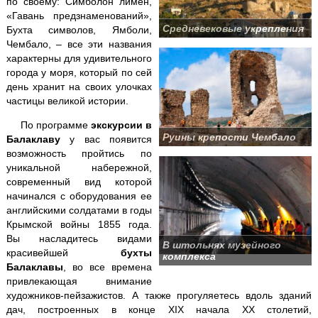
по своему: Симболон лимен,
Кара-Даг +
Коктебель
«Гавань предзнаменований»,
Средневековые укрепления
Бухта символов, Ямболи,
Крымские святыни
Чембало, – все эти названия
характерны для удивительного
города у моря, который по сей
Ласточкино гнездо
день хранит на своих улочках
частицы великой истории.
Ливадийский дворец
По программе
экскурсии в
Руины крепости Чембало
Балаклаву
у вас появится
Массандровский дворец
возможность пройтись по
уникальной набережной,
Мангуп-Кале
современный вид которой
начинался с оборудования ее
английскими солдатами в годы
Никитский ботанический сад
Крымской войны 1855 года.
Вы насладитесь видами
В штольнях музейного
Поляна Сказок + Ялтинский зоопарк
красивейшей
бухты
комплекса
Балаклавы
, во все времена
Пещеры
Чатыр-Дага
привлекающая внимание
художников-пейзажистов. А также прогуляетесь вдоль зданий
Севастополь
+ Херсонес
дач, построенных в конце XIX начала XX столетий,