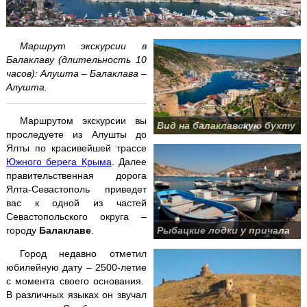
Аквапарк "Банановая республика"
Аквапарк в Симеизе
Маршрут экскурсии в
Балаклаву (длительность 10
часов): Алушта – Балаклава –
"Акватория" - театр морских животных
Алушта.
Балаклава "Затерянный мир"
Маршрутом экскурсии вы
Вид на балаклавскую бухту
проследуете из Алушты до
Бахчисарай + Чуфут-Кале
Ялты по красивейшей трассе
Южного берега Крыма
. Далее
Большой каньон Крыма
правительственная дорога
Ялта-Севастополь приведет
Волшебный ЮБК +
теплоход
вас к одной из частей
Севастопольского округа –
Водопад Джур-Джур + храм Маяк
городу
Балаклаве
.
Рыбацкие лодки у причала
Город недавно отметил
Долина привидений
юбилейную дату – 2500-летие
с момента своего основания.
Заповедник и Беседка ветров
В различных языках он звучал