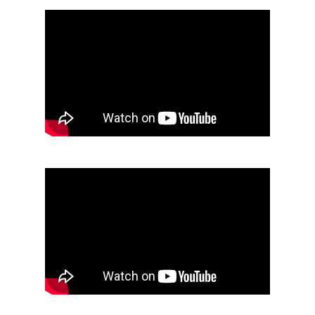
Севастополь + 35-ая батарея
Судак + Новый Свет
"Тайган" - парк львов
Дегустация
в Массандре
Мыс Фиолент
Ай-Йори
Храм Солнца
Велоэкскурсии