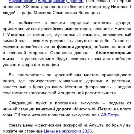
Алупкинский (Воронцовский) дворец
был создан в первой
Кара-Даг +
Коктебель
половине XIX века для одного из близких императору Николаю I
людей – графа Михаила Семеновича Воронцова.
Крымские святыни
Вы побываете в восьми парадных комнатах дворца,
принимавших всех российских императоров, начиная с Николая
Ласточкино гнездо
I. Уникальные гостиные, музыкальные комнаты, великолепный
зимний зал, – всю эту роскошь вы ощутите на себе. Также вы
сможете полюбоваться на
фасады дворца
, побывав на южной
Ливадийский дворец
и северной сторонах. Охранники дворца –
беломраморные
львы
– с удовольствием будут позировать вам для наиболее
Массандровский дворец
удачного кадра фотографии.
Вы прогуляетесь по красивейшим местам придворцового
Мангуп-Кале
парка, где произрастают уникальные деревья и растения,
занесенные в Красную книгу. Местная флора здесь – редкая
Никитский ботанический сад
сочетаемость экзотической и эндогенной растительности.
Следующий пункт в программе экскурсии – подъем от
Поляна Сказок + Ялтинский зоопарк
нижней станции
канатной дороги
«Мисхор-Ай-Петри» на плато
горы. Об этом читайте в описании экскурсии по
г. Ай-Петри
Пещеры
Чатыр-Дага
Узнать цены и расписание экскурсий из Алушты по Крыму вы
Севастополь
+ Херсонес
можете на странице
Цены на экскурсии 2026
.