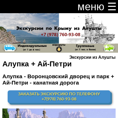
меню ☰
закрыть меню ×
Расписание и цены на экскурсии 2026
Индивидуальные экскурсии по Крыму
Видео канал Youtube
Экскурсии из Алушты
Ай-Петри
Алупка + Ай-Петри
Мисхор
+ Ай-Петри
Алупка - Воронцовский дворец и парк +
Ай-Петри - канатная дорога
Алупка + Ай-Петри
ЗАКАЗАТЬ ЭКСКУРСИЮ ПО ТЕЛЕФОНУ
Алупка Воронцовский
дворец
+7(978) 760-93-08
Премиум-тур