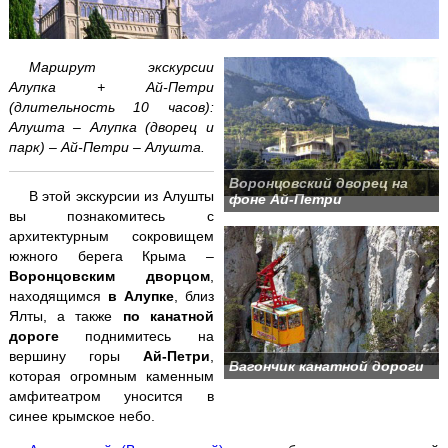
Аквапарк "Банановая республика"
Аквапарк в Симеизе
Маршрут экскурсии
Алупка + Ай-Петри
(длительность 10 часов):
"Акватория" - театр морских животных
Алушта – Алупка (дворец и
парк) – Ай-Петри – Алушта.
Балаклава "Затерянный мир"
Воронцовский дворец на
В этой экскурсии из Алушты
Бахчисарай + Чуфут-Кале
фоне Ай-Петри
вы познакомитесь с
архитектурным сокровищем
Большой каньон Крыма
южного берега Крыма –
Воронцовским дворцом
,
Волшебный ЮБК +
теплоход
находящимся
в Алупке
, близ
Ялты, а также
по канатной
Водопад Джур-Джур + храм Маяк
дороге
поднимитесь на
вершину горы
Ай-Петри
,
Вагончик канатной дороги
Долина привидений
которая огромным каменным
амфитеатром уносится в
синее крымское небо.
Заповедник и Беседка ветров