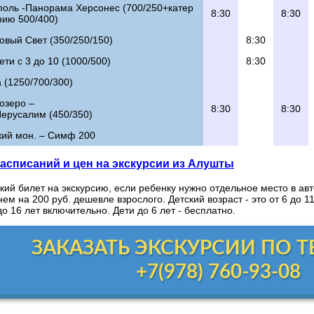
поль -Панорама Херсонес (700/250+катер
8:30
8:30
нию 500/400)
овый Свет (350/250/150)
8:30
ети с 3 до 10 (1000/500)
8:30
 (1250/700/300)
озеро –
8:30
8:30
ерусалим (450/350)
кий мон. – Симф 200
асписаний и цен на экскурсии из Алушты
кий билет на экскурсию, если ребенку нужно отдельное место в авт
ем на 200 руб. дешевле взрослого. Детский возраст - это от 6 до 1
до 16 лет включительно. Дети до 6 лет - бесплатно.
ЗАКАЗАТЬ ЭКСКУРСИИ ПО 
+7(978) 760-93-08