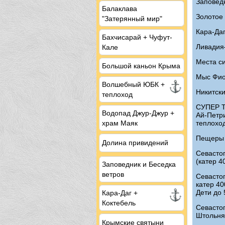
Заповедн
Балаклава
Золотое
"Затерянный мир"
Кара-Даг
Бахчисарай + Чуфут-
Ливадия
Кале
Места с
Большой каньон Крыма
Мыс Фио
Волшебный ЮБК +
Никитски
теплоход
СУПЕР Т
Водопад Джур-Джур +
Ай-Петри
теплоход
храм Маяк
Пещеры 
Долина привидений
Севасто
(катер 4
Заповедник и Беседка
ветров
Севасто
катер 40
Дети до 
Кара-Даг +
Коктебель
Севасто
Штольня 
Крымские святыни