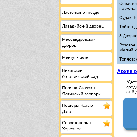
Севасто
по жела
Ласточкино гнездо
Судак–Н
Ливадийский дворец
Тайган д
3 Дворца
Массандровский
Розовое 
дворец
Малый И
Мангуп-Кале
Топловс
Никитский
Архив р
ботанический сад
*Детс
средн
Поляна Сказок +
от 6 
Ялтинский зоопарк
Пещеры
Чатыр-
Дага
Севастополь
+
Херсонес