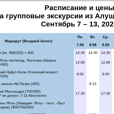
Расписание и цен
а групповые экскурсии из Алу
Сентябрь 7 – 13, 20
Пн.
Вт.
Ср.
Маршрут (Входной билет)
7.09
8.09
9.09
 (вх. 400/250) + 400
14:30
14:30
14:30
Ялта-теплоход- Ласточка обзорно
12:00
12:00
/450)
рай-Чуфут-Кале-Успенский монаст.
9:00
9:00
/150)
 каньон-Ай-Петри (400)
8:15
ция Массандра (750/300)
17:30
17:30
7 не допуск. 7-11-бесплатно
ны Ялты (Ливадия- Ялта – тепл. -Ласт
храм) (900/750/450)