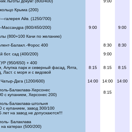
ик льготы докум! (800/400)
9:00
 кольцо Крыма (200)
—галерея Айв. (1250/700)
–Массандра (800/450/200)
9:00
9:00
илы (800+100 Качи по желанию)
лент-Балакл.-Форос 400
8:30
8:30
й бот. сад (400/200)
9:00
УР (950/650) + 400
, Алупка парк и северный фасад, Ялта,
8:15
8:15
8:15
, Ласт. с моря и с видовой
Чатыр-Дага (1200/600)
14:00
14:00
14:00
поль-Балаклава-Херсонес
8:15
00 с купанием, Херсонес 200)
поль-Балаклава-штольня
0 с купанием, завод 300/100
5 лет на завод не допускаются!!!
поль- Балаклава
на катерах (500/200)