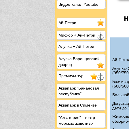
Видео канал Youtube
н
Ай-Петри
Мисхор
+ Ай-Петри
Алупка + Ай-Петри
Алупка Воронцовский
Ай-Петри
дворец
Алупка- 
(950/750
Премиум-тур
Бахчиса
(600/500
Аквапарк "Банановая
республика"
Большой
Дегуста
Аквапарк в Симеизе
дети до 
Жемчужи
"Акватория" - театр
обзорно-
морских животных