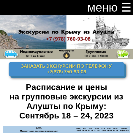
меню ☰
закрыть меню ×
Расписание и цены на экскурсии 2026
Индивидуальные экскурсии по Крыму
Видео канал Youtube
ЗАКАЗАТЬ ЭКСКУРСИИ ПО ТЕЛЕФОНУ
Ай-Петри
+7(978) 760-93-08
Мисхор
+ Ай-Петри
Расписание и цены
на групповые экскурсии из
Алупка + Ай-Петри
Алушты по Крыму:
Алупка Воронцовский
дворец
Сентябрь 18 – 24, 2023
Премиум-тур