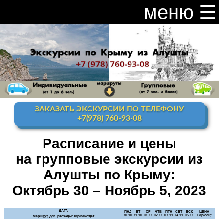
меню ☰
закрыть меню ×
Расписание и цены на экскурсии 2026
Индивидуальные экскурсии по Крыму
Видео канал Youtube
ЗАКАЗАТЬ ЭКСКУРСИИ ПО ТЕЛЕФОНУ
Ай-Петри
+7(978) 760-93-08
Мисхор
+ Ай-Петри
Расписание и цены
на групповые экскурсии из
Алупка + Ай-Петри
Алушты по Крыму:
Алупка Воронцовский
дворец
Октябрь 30 – Ноябрь 5, 2023
Премиум-тур