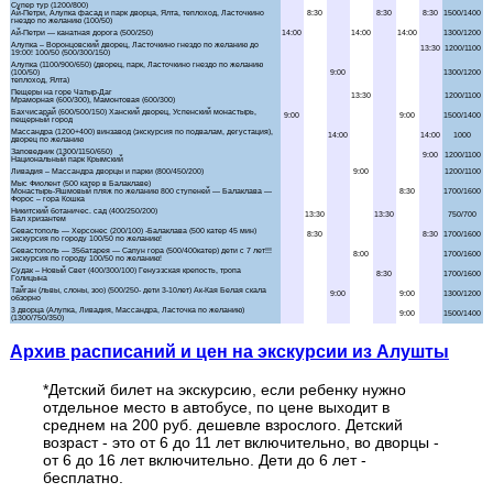
Аквапарк "Банановая республика"
Аквапарк в Симеизе
"Акватория" - театр морских животных
Балаклава "Затерянный мир"
Бахчисарай + Чуфут-Кале
Большой каньон Крыма
Волшебный ЮБК +
теплоход
Архив расписаний и цен на экскурсии из Алушты
Водопад Джур-Джур + храм Маяк
*Детский билет на экскурсию, если ребенку нужно
отдельное место в автобусе, по цене выходит в
Долина привидений
среднем на 200 руб. дешевле взрослого. Детский
возраст - это от 6 до 11 лет включительно, во дворцы -
от 6 до 16 лет включительно. Дети до 6 лет -
Заповедник и Беседка ветров
Маршрут (входной билет)
бесплатно.