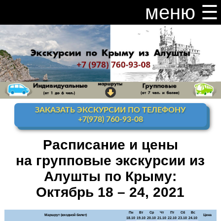
меню ☰
закрыть меню ×
Расписание и цены на экскурсии 2026
Индивидуальные экскурсии по Крыму
Видео канал Youtube
ЗАКАЗАТЬ ЭКСКУРСИИ ПО ТЕЛЕФОНУ
Ай-Петри
+7(978) 760-93-08
Мисхор
+ Ай-Петри
Расписание и цены
на групповые экскурсии из
Алупка + Ай-Петри
Алушты по Крыму:
Алупка Воронцовский
дворец
Октябрь 18 – 24, 2021
Премиум-тур