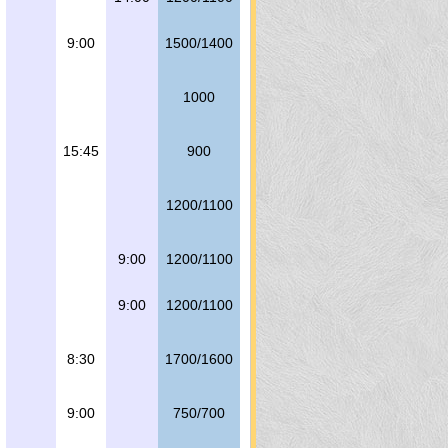
9:00
1500/1400
1000
15:45
900
1200/1100
9:00
1200/1100
9:00
1200/1100
8:30
1700/1600
9:00
750/700