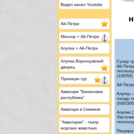
Видео канал Youtube
н
Ай-Петри
Мисхор
+ Ай-Петри
Алупка + Ай-Петри
Алупка Воронцовский
Супер ту
Ай-Петри
дворец
теплоход
(100/50)
Премиум-тур
Ай-Петри
Аквапарк "Банановая
Алупка –
республика"
гнездо п
(500/300
Аквапарк в Симеизе
Алупка (
Ласточки
теплоход
"Акватория" - театр
морских животных
Пещеры 