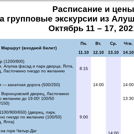
Расписание и цен
а групповые экскурсии из Алу
Октябрь 11 – 17, 202
Пн.
Вт.
Ср.
Чтв.
Маршрут (входной билет)
11.10
12.10
13.10
14.10
р (1200/800)
, Алупка фасад и парк дворца, Ялта,
8:15
, Ласточкино гнездо по желанию
 — канатная дорога (500/250)
14:00
14:00
 Воронцовский дворец, Ласточкино
о желанию до 19:00! 100/50
13:30
/150)
1100/900/650) (дворец, парк,
но гнездо по желанию (100/50)
9:00
, Ялта)
на горе Чатыр-Даг
14:00