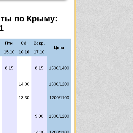
ы
шты по Крыму:
1
Птн.
Сб.
Вскр.
Цена
15.10
16.10
17.10
8:15
8:15
1500/1400
14:00
1300/1200
13:30
1200/1100
9:00
1300/1200
14:00
1200/1100