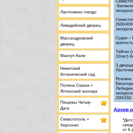
Севасто
-Балакла
экскурси
Ласточкино гнездо
Севасто
(500/400к
Ливадийский дворец
экскурси
Судак – 
Массандровский
крепость
дворец
Тайган (
Мангуп-Кале
10лет) А
3 дворца
Никитский
Ласточка
ботанический сад
Розовое
Евпатор
Поляна Сказок +
Лебедин
Ялтинский зоопарк
экскурси
200/150
Пещеры
Чатыр-
Дага
Архив р
Севастополь
+
*Детс
средн
Херсонес
от 6 