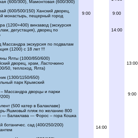
ая (600/300), Мамонтовая (600/300)
ай (600/500/150) Ханский дворец,
9:00
9:00
ий монастырь, пещерный город
а (1200+400) винзавод (экскурсия
лам, дегустация), дворец по
14:00
ю
д Массандра экскурсия по подвалам
ция (1200) с 18 лет !!!
ны Ялты (1000/850/600)
ский дворец, храм, Ласточкино
13:00
00/50, теплоход, Ялта)
ик (1300/1150/650)
льный парк Крымский
 – Массандра дворцы и парки
9:00
/200)
ент (500 катер в Балаклаве)
рь-Яшмовый пляж по желанию 800
й — Балаклава — Форос – гора Кошка
й ботаничес. сад (400/250/200)
14:00
зантем