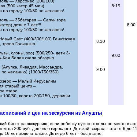
поль — Херсонес (200/100)
ва (500 катер 45 мин)
8:15
я по городу 100/50 по желанию!
поль — 35батарея — Сапун гора
атер) дети с 7 лет!!!
8:00
я по городу 100/50 по желанию!
Новый Свет (400/300/100) Генуэзская
8:30
, тропа Голицына
львы, слоны, зоо) (500/250- дети 3-
9:00
к-Кая Белая скала обзорно
 (Алупка, Ливадия, Массандра,
9:00
 по желанию) (1300/750/350)
 озеро — Малый Иерусалим
ия старый центр –
ое озеро
я 100/50, ворота 200/150, дервиши
асписаний и цен на экскурсии из Алушты
кий билет на экскурсию, если ребенку нужно отдельное место в авт
ем на 200 руб. дешевле взрослого. Детский возраст - это от 6 до 1
до 16 лет включительно. Дети до 6 лет - бесплатно.