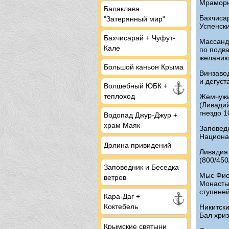
Мраморн
Балаклава
Бахчисар
"Затерянный мир"
Успенск
Бахчисарай + Чуфут-
Массандр
Кале
по подва
желани
Большой каньон Крыма
Винзаво
и дегуста
Волшебный ЮБК +
теплоход
Жемчужи
(Ливадий
гнездо 1
Водопад Джур-Джур +
храм Маяк
Заповедн
Национа
Долина привидений
Ливадия
(800/450
Заповедник и Беседка
Мыс Фиол
ветров
Монасты
ступене
Кара-Даг +
Коктебель
Никитски
Бал хри
Крымские святыни