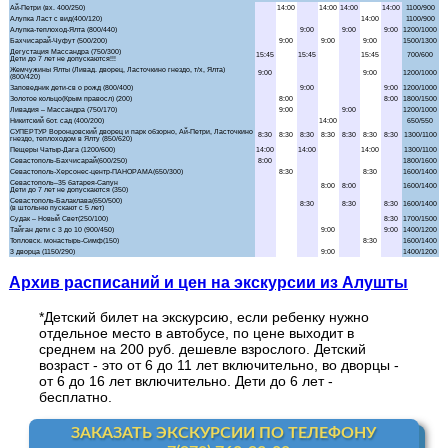
Аквапарк "Банановая республика"
Аквапарк в Симеизе
"Акватория" - театр морских животных
Балаклава "Затерянный мир"
Бахчисарай + Чуфут-Кале
Большой каньон Крыма
Архив расписаний и цен на экскурсии из Алушты
Волшебный ЮБК +
теплоход
*Детский билет на экскурсию, если ребенку нужно
Водопад Джур-Джур + храм Маяк
отдельное место в автобусе, по цене выходит в
среднем на 200 руб. дешевле взрослого. Детский
возраст - это от 6 до 11 лет включительно, во дворцы -
Долина привидений
от 6 до 16 лет включительно. Дети до 6 лет -
бесплатно.
Дата
Заповедник и Беседка ветров
ЗАКАЗАТЬ ЭКСКУРСИИ ПО ТЕЛЕФОНУ
Маршрут / Дни недели