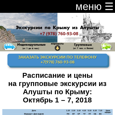
меню ☰
закрыть меню ×
Расписание и цены на экскурсии 2026
Индивидуальные экскурсии по Крыму
Видео канал Youtube
ЗАКАЗАТЬ ЭКСКУРСИИ ПО ТЕЛЕФОНУ
Ай-Петри
+7(978) 760-93-08
Мисхор
+ Ай-Петри
Расписание и цены
на групповые экскурсии из
Алупка + Ай-Петри
Алушты по Крыму:
Алупка Воронцовский
дворец
Октябрь 1 – 7, 2018
Премиум-тур