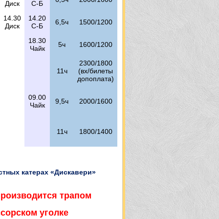
Диск
С-Б
14.30
14.20
6,5ч
1500/1200
Диск
С-Б
18.30
5ч
1600/1200
Чайк
2300/1800
11ч
(вх/билеты
допоплата)
09.00
9,5ч
2000/1600
Чайк
11ч
1800/1400
стных катерах «Дискавери»
производится трапом
сорском уголке