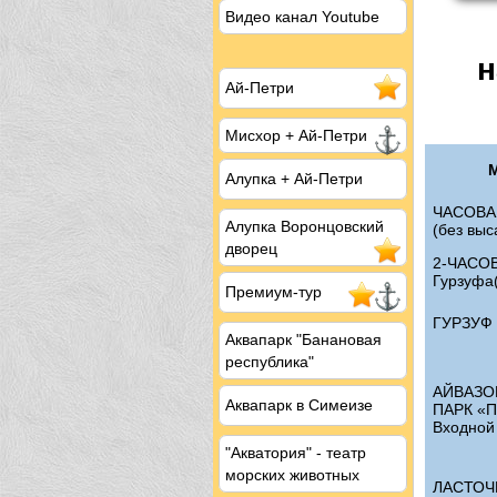
Видео канал Youtube
н
Ай-Петри
Мисхор
+ Ай-Петри
Алупка + Ай-Петри
ЧАСОВА
Алупка Воронцовский
(без выс
дворец
2-ЧАСО
Гурзуфа(
Премиум-тур
ГУРЗУФ (
Аквапарк "Банановая
республика"
АЙВАЗО
Аквапарк в Симеизе
ПАРК «П
Входной 
"Акватория" - театр
морских животных
ЛАСТОЧК