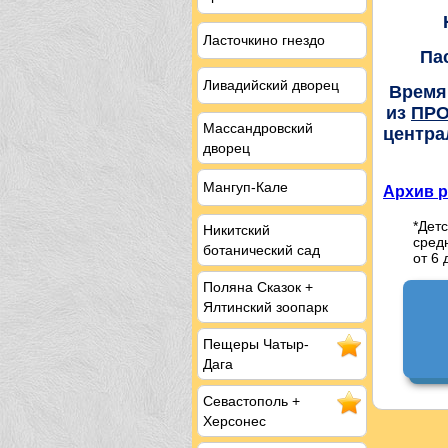
Ласточкино гнездо
Па
Ливадийский дворец
Время
из
ПРО
Массандровский
центра
дворец
Мангуп-Кале
Архив р
*Детс
Никитский
средн
ботанический сад
от 6 
Поляна Сказок +
Ялтинский зоопарк
Пещеры
Чатыр-
Дага
Севастополь
+
Херсонес