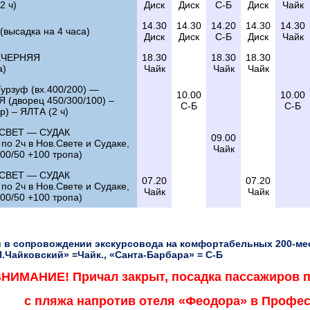
2 ч)
Диск
Диск
С-Б
Диск
Чайк
14.30
14.30
14.20
14.30
14.30
высадка на 4 часа)
Диск
Диск
С-Б
Диск
Чайк
ЕЧЕРНЯЯ
18.30
18.30
18.30
а)
Чайк
Чайк
Чайк
урзуф (вх.400/200) —
10.00
10.00
 (дворец 450/300/100) –
С-Б
С-Б
ор) – ЯЛТА (2 ч)
СВЕТ — СУДАК
09.00
 по 2ч в Нов.Свете и Судаке,
Чайк
200/50 +100 тропа)
СВЕТ — СУДАК
07.20
07.20
 по 2ч в Нов.Свете и Судаке,
Чайк
Чайк
200/50 +100 тропа)
 в сопровождении экскурсовода на комфортабельных 200-ме
П.Чайковский» =Чайк., «Санта-Барбара» = С-Б
НИМАНИЕ! Причал закрыт, посадка пассажиров 
с пляжа напротив отеля «Феодора» в Профес