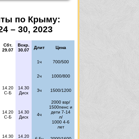
ы
шты по Крыму:
 – 30, 2023
Сбт.
Вскр.
Длит
Цена
29.07
30.07
1ч
700/500
2ч
1000/800
14.20
14.30
3ч
1500/1200
С-Б
Диск
2000 взр/
1500пенс и
14.20
14.30
дети 7-14
4ч
С-Б
Диск
л/
1000 4-6
лет
14.30
14.20
6,5ч
2000/1600