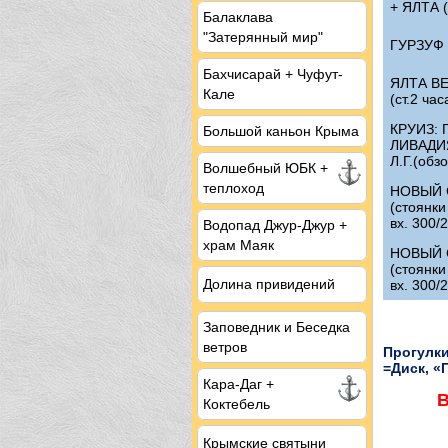
+ ЯЛТА (
Балаклава
"Затерянный мир"
ГУРЗУФ (
Бахчисарай + Чуфут-
ЯЛТА В
Кале
(ст.2 час
КРУИЗ: Г
Большой каньон Крыма
ЛИВАДИЯ
Л.Г.(обз
Волшебный ЮБК +
теплоход
НОВЫЙ 
(стоянки
вх. 300/
Водопад Джур-Джур +
храм Маяк
НОВЫЙ 
(стоянки
Долина привидений
вх. 300/
Заповедник и Беседка
ветров
Прогулки
=Диск, «
Кара-Даг +
В
Коктебель
Крымские святыни