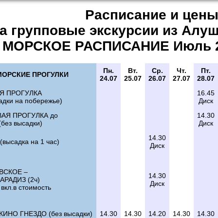
Расписание и цен
а групповые экскурсии из Алу
МОРСКОЕ РАСПИСАНИЕ Июль 24
Пн.
Вт.
Ср.
Чт.
Пт.
МОРСКИЕ ПРОГУЛКИ
24.07
25.07
26.07
27.07
28.07
Я ПРОГУЛКА
16.45
адки на побережье)
Диск
ВАЯ ПРОГУЛКА до
14.30
без высадки)
Диск
14.30
высадка на 1 час)
Диск
ВСКОЕ –
14.30
АРАДИЗ (2ч)
Диск
вкл.в стоимость
ИНО ГНЕЗДО (без высадки)
14.30
14.30
14.20
14.30
14.30