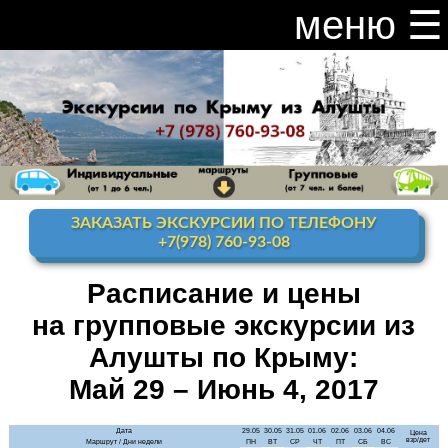
меню ☰
закрыть меню ×
Расписание и цены на экскурсии 2026
Индивидуальные экскурсии по Крыму
Видео канал Youtube
ЗАКАЗАТЬ ЭКСКУРСИИ ПО ТЕЛЕФОНУ
Ай-Петри
+7(978) 760-93-08
Мисхор
+ Ай-Петри
Расписание и цены
на групповые экскурсии из
Алупка + Ай-Петри
Алушты по Крыму:
Алупка Воронцовский
дворец
Май 29 – Июнь 4, 2017
Премиум-тур