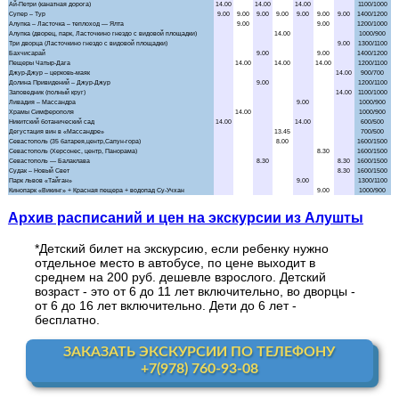
Аквапарк "Банановая республика"
Аквапарк в Симеизе
"Акватория" - театр морских животных
Балаклава "Затерянный мир"
Бахчисарай + Чуфут-Кале
Большой каньон Крыма
Архив расписаний и цен на экскурсии из Алушты
*Детский билет на экскурсию, если ребенку нужно
Волшебный ЮБК +
теплоход
отдельное место в автобусе, по цене выходит в
среднем на 200 руб. дешевле взрослого. Детский
Водопад Джур-Джур + храм Маяк
возраст - это от 6 до 11 лет включительно, во дворцы -
от 6 до 16 лет включительно. Дети до 6 лет -
бесплатно.
Долина привидений
ЗАКАЗАТЬ ЭКСКУРСИИ ПО ТЕЛЕФОНУ
+7(978) 760-93-08
Дата
Заповедник и Беседка ветров
Маршрут / Дни недели