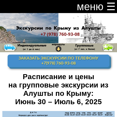
меню ☰
закрыть меню ×
Расписание и цены на экскурсии 2026
Индивидуальные экскурсии по Крыму
Видео канал Youtube
ЗАКАЗАТЬ ЭКСКУРСИИ ПО ТЕЛЕФОНУ
Ай-Петри
+7(978) 760-93-08
Мисхор
+ Ай-Петри
Расписание и цены
на групповые экскурсии из
Алупка + Ай-Петри
Алушты по Крыму:
Алупка Воронцовский
дворец
Июнь 30 – Июль 6, 2025
Премиум-тур