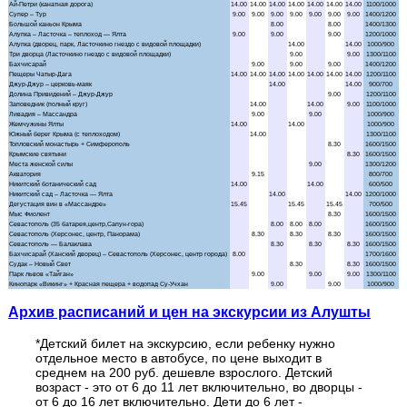
Аквапарк "Банановая республика"
Аквапарк в Симеизе
"Акватория" - театр морских животных
Балаклава "Затерянный мир"
Бахчисарай + Чуфут-Кале
Большой каньон Крыма
Волшебный ЮБК +
теплоход
Водопад Джур-Джур + храм Маяк
Архив расписаний и цен на экскурсии из Алушты
Долина привидений
*Детский билет на экскурсию, если ребенку нужно
отдельное место в автобусе, по цене выходит в
среднем на 200 руб. дешевле взрослого. Детский
Дата
Заповедник и Беседка ветров
возраст - это от 6 до 11 лет включительно, во дворцы -
Маршрут / Дни недели
от 6 до 16 лет включительно. Дети до 6 лет -