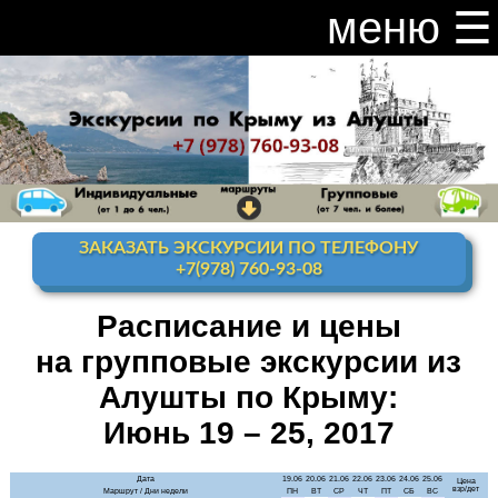
меню ☰
закрыть меню ×
Расписание и цены на экскурсии 2026
Индивидуальные экскурсии по Крыму
Видео канал Youtube
ЗАКАЗАТЬ ЭКСКУРСИИ ПО ТЕЛЕФОНУ
Ай-Петри
+7(978) 760-93-08
Мисхор
+ Ай-Петри
Расписание и цены
на групповые экскурсии из
Алупка + Ай-Петри
Алушты по Крыму:
Алупка Воронцовский
дворец
Июнь 19 – 25, 2017
Премиум-тур