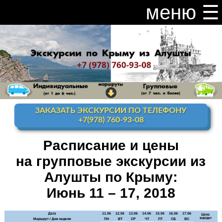
меню ☰
закрыть меню ×
Расписание и цены на экскурсии 2026
Индивидуальные экскурсии по Крыму
Видео канал Youtube
ЗАКАЗАТЬ ЭКСКУРСИИ ПО ТЕЛЕФОНУ
Ай-Петри
+7(978) 760-93-08
Мисхор
+ Ай-Петри
Расписание и цены
на групповые экскурсии из
Алупка + Ай-Петри
Алушты по Крыму:
Алупка Воронцовский
дворец
Июнь 11 – 17, 2018
Премиум-тур