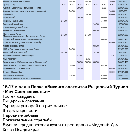
Аквапарк "Банановая республика"
Аквапарк в Симеизе
"Акватория" - театр морских животных
Балаклава "Затерянный мир"
Бахчисарай + Чуфут-Кале
Большой каньон Крыма
Волшебный ЮБК +
теплоход
16-17 июля в Парке «Викинг» состоится Рыцарский Турнир
«Меч Средневековья»
Гостей ожидают:
Водопад Джур-Джур + храм Маяк
Рыцарские сражения
Турниры рыцарей на ристалище
Долина привидений
Штурмы крепости
Народные забавы
Показательные стрельбы
Дата
11.0
Заповедник и Беседка ветров
Вкусная средневековая кухня от ресторана «Медовый Дом
Маршрут / Дни недели
ПН
Князя Владимира»