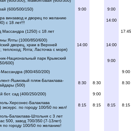
ая (600/300), Мамонтовая (600/300)
ай (600/500/150)
9:00
9:00
ра винзавод и дворец по желанию
14:00
0) с 18 лет!!!
 Массандра (1250) с 18 лет
17:4
ны Ялты (1000/850/600)
ский дворец, храм в Верхней
14:00
14:00
 теплоход; Ялта; Ласточка с моря)
ник-Национальный парк Крымский
9:00
50/600)
-Массандра (800/450/200)
9:00
лент-Яшмовый пляж-Балаклава-
8:30
8:30
8:30
айдары (500)
й бот. сад (400/250/200)
9:00
поль-Херсонес-Балаклава
8:15
8:15
8:15
8:15
) экскурс. по городу 100/50 по жел!
поль-Балаклава-Штольня с 3 лет
час 500, завод 700/350 (7-13лет)
я по городу 100/50 по желанию!