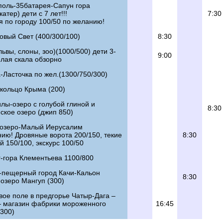
поль-35батарея-Сапун гора
атер) дети с 7 лет!!!
7:30
я по городу 100/50 по желанию!
овый Свет (400/300/100)
8:30
львы, слоны, зоо)(1000/500) дети 3-
9:00
елая скала обзорно
-Ласточка по жел.(1300/750/300)
 кольцо Крыма (200)
лы-озеро с голубой глиной и
8:30
ское озеро (джип 850)
 озеро-Малый Иерусалим
ию! Дровяные ворота 200/150, текие
8:30
 150/100, экскурс 100/50
-гора Клементьева 1100/800
-пещерный город Качи-Кальон
8:30
озеро Мангуп (300)
ое поле в предгорье Чатыр-Дага –
 магазин фабрики мороженного
16:45
300)