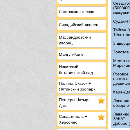
Севасто
(500/400к
Ласточкино гнездо
экскурси
Судак–Н
Ливадийский дворец
Тайган (
10лет Б
Массандровский
дворец
3 дворца
Золотое
Мангуп-Кале
Места си
Марсиан
Никитский
ботанический сад
Розовое
по желан
дервишей
Поляна Сказок +
Ялтинский зоопарк
Кара-Даг
Пещеры
Чатыр-
Лаванда
обзорно-
Дага
Лавандов
Севастополь
+
ЗАКАТ —
Херсонес
Доброе (