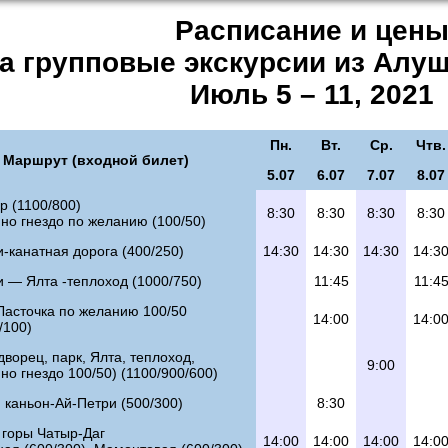
Расписание и цен
а групповые экскурсии из Алу
Июль 5 – 11, 2021
Пн.
Вт.
Ср.
Чтв.
Маршрут (входной билет)
5.07
6.07
7.07
8.07
р (1100/800)
8:30
8:30
8:30
8:30
но гнездо по желанию (100/50)
-канатная дорога (400/250)
14:30
14:30
14:30
14:3
 — Ялта -теплоход (1000/750)
11:45
11:4
Ласточка по желанию 100/50
14:00
14:0
/100)
дворец, парк, Ялта, теплоход,
9:00
но гнездо 100/50) (1100/900/600)
 каньон-Ай-Петри (500/300)
8:30
горы Чатыр-Даг
14:00
14:00
14:00
14:0