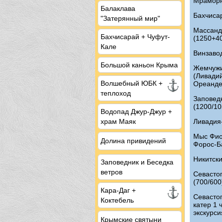
Мраморн
Балаклава
Бахчисар
"Затерянный мир"
Массанд
Бахчисарай + Чуфут-
(1250+40
Кале
Винзавод
Большой каньон Крыма
Жемчужи
(Ливадий
Волшебный ЮБК +
Ореанде;
теплоход
Заповед
(1200/10
Водопад Джур-Джур +
Ливадия
храм Маяк
Мыс Фио
Долина привидений
Форос-Б
Никитски
Заповедник и Беседка
ветров
Севасто
(700/600
Кара-Даг +
Севасто
Коктебель
катер 1 
экскурси
Крымские святыни