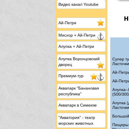
Видео канал Youtube
н
Ай-Петри
Мисхор
+ Ай-Петри
Алупка + Ай-Петри
Алупка Воронцовский
Супер ту
Ласточки
дворец
Ай-Петри
Премиум-тур
Ай-Петри
Аквапарк "Банановая
Алупка–
республика"
(500/300
Алупка (
Аквапарк в Симеизе
Ласточки
Большой
"Акватория" - театр
морских животных
Пещеры 