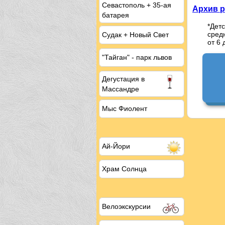
Севастополь + 35-ая
Архив р
батарея
*Детс
средн
Судак + Новый Свет
от 6 
"Тайган" - парк львов
Дегустация
в
Массандре
Мыс Фиолент
Ай-Йори
Храм Солнца
Велоэкскурсии