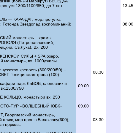
НИК (полный маршрут) БЕСЕДКА
ропуск 1300/1100/650, до 7 лет
13.4
ЛЬ — КАРА-ДАГ, мор.прогулка
0; Ротонда Звездопад воспоминаний;
08.0
КИЙ монастырь – храмы
ПОЛЯ (Петропавловский,
ицкий, Св.Лука), Вх. 200
ЖЕНСКОЙ СИЛЫ +
SPA
озеро,
ий монастырь, вх. 1000джипы
нуэзская крепость (300/200/50) –
08.30
ЕТ Голицинская тропа (100)
сафари-парк ЛЬВОВ, слоновник и
09.00
 вх.1500/750
 КОЛЬЦО, монастыри вх. 250
 ФОТО-ТУР «ВОЛШЕБНЫЙ ЮБК»
09.00
, Георгиевский монастырь,
пляж, мор.прог. в Балаклаву(600),
08.30
ая церковь