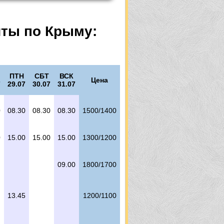
ы
шты по Крыму:
ПТН
СБТ
ВСК
Цена
7
29.07
30.07
31.07
0
08.30
08.30
08.30
1500/1400
0
15.00
15.00
15.00
1300/1200
09.00
1800/1700
13.45
1200/1100