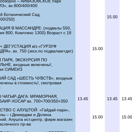
обзорно – АЙВАЗОВСКОЕ парк
З», вх.800/400/400
ий Ботанический Сад,
15.00
300/250)
ЦИЯ В МАССАНДРЕ: (подвалы 550,
ия 800, Комплекс 1300) Возраст с 18
+ ДЕГУСТАЦИЯ в/з «ГУРЗУФ
15.00
РА», вх. 750 (экск.по подвалам+дег)
 ПАРК, ЭКСКУРСИЯ ПО
ЬНЕ, входные включены!,
вая СИМЕИЗ
ИЙ САД «ШЕСТЬ ЧУВСТВ», входные
лючены в стоимость!, смотровая
З
 ЧАТЫР-ДАГА: МРАМОРНАЯ,
13.45
13.45
13.4
АИР-ХОСАР вх. 700+700/350+350
ТВО С АЛУШТОЙ: «Гайдай-парк»,
лы – г.Демерджи и Долина
15.00
15.0
ий, Алушта ист.центр, фирм.магазин
сличного пр-ва