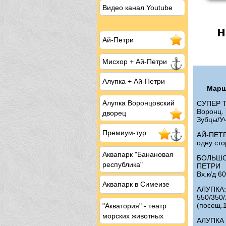
Видео канал Youtube
н
Ай-Петри
Мисхор
+ Ай-Петри
Алупка + Ай-Петри
Марш
Алупка Воронцовский
СУПЕР ТУ
Воронц. 
дворец
Зубцы/У
Премиум-тур
АЙ-ПЕТР
одну ст
Аквапарк "Банановая
БОЛЬШОЙ
республика"
ПЕТРИ
Вх.к/д 6
Аквапарк в Симеизе
АЛУПКА: 
550/350/
(посещ.1
"Акватория" - театр
морских животных
АЛУПКА –