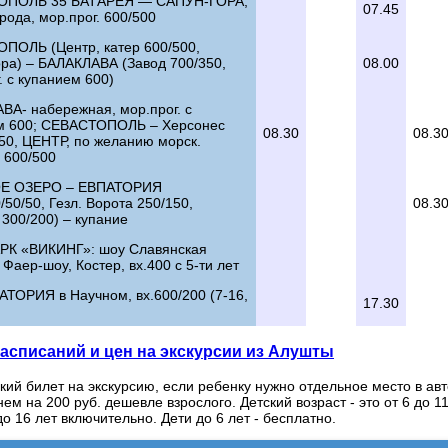
ОПОЛЬ 35 БАТАРЕЯ — САПУН-ГОРА,
07.45
рода, мор.прог. 600/500
ПОЛЬ (Центр, катер 600/500,
ора) – БАЛАКЛАВА (Завод 700/350,
08.00
. с купанием 600)
ВА- набережная, мор.прог. с
м 600; СЕВАСТОПОЛЬ – Херсонес
08.30
08.3
50, ЦЕНТР, по желанию морск.
 600/500
Е ОЗЕРО – ЕВПАТОРИЯ
0/50/50, Гезл. Ворота 250/150,
08.3
300/200) – купание
К «ВИКИНГ»: шоу Славянская
 Фаер-шоу, Костер, вх.400 с 5-ти лет
ТОРИЯ в Научном, вх.600/200 (7-16,
17.30
асписаний и цен на экскурсии из Алушты
кий билет на экскурсию, если ребенку нужно отдельное место в авт
ем на 200 руб. дешевле взрослого. Детский возраст - это от 6 до 1
до 16 лет включительно. Дети до 6 лет - бесплатно.