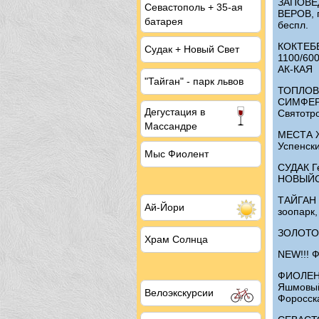
ЗАПОВЕД
Севастополь + 35-ая
ВЕРОВ, п
батарея
беспл.
КОКТЕБЕ
Судак + Новый Свет
1100/60
АК-КАЯ
"Тайган" - парк львов
ТОПЛОВС
СИМФЕРО
Дегустация
в
Святотро
Массандре
МЕСТА 
Успенск
Мыс Фиолент
СУДАК Ге
НОВЫЙСВ
ТАЙГАН 
Ай-Йори
зоопарк,
ЗОЛОТОЕ
Храм Солнца
NEW
!!!
ФИОЛЕНТ
Яшмовый 
Велоэкскурсии
Форосск