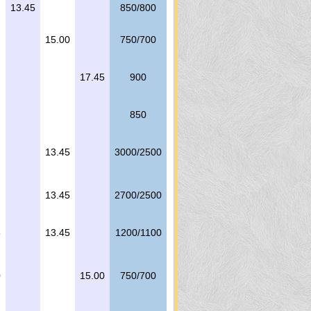
13.45
850/800
15.00
750/700
17.45
900
850
13.45
3000/2500
13.45
2700/2500
5
13.45
1200/1100
0
15.00
750/700