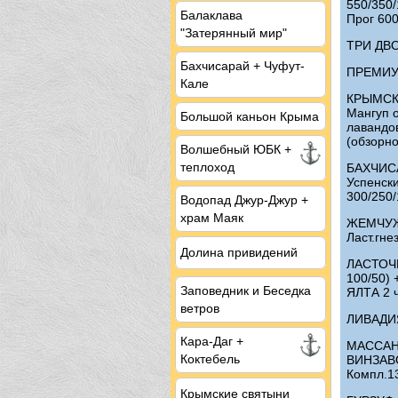
550/350/
Балаклава
Прог 600
"Затерянный мир"
ТРИ ДВО
Бахчисарай + Чуфут-
ПРЕМИУМ
Кале
КРЫМСКА
Мангуп 
Большой каньон Крыма
лавандо
(обзорно
Волшебный ЮБК +
теплоход
БАХЧИСА
Успенск
300/250
Водопад Джур-Джур +
храм Маяк
ЖЕМЧУЖИ
Ласт.гне
Долина привидений
ЛАСТОЧК
100/50)
Заповедник и Беседка
ЯЛТА 2 
ветров
ЛИВАДИЯ
Кара-Даг +
МАССАНД
Коктебель
ВИНЗАВОД
Компл.13
Крымские святыни