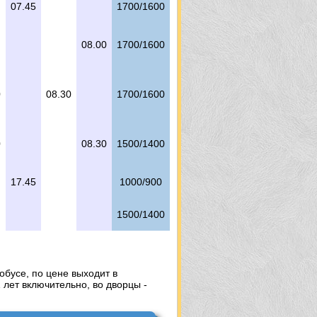
07.45
1700/1600
08.00
1700/1600
0
08.30
1700/1600
0
08.30
1500/1400
17.45
1000/900
1500/1400
обусе, по цене выходит в
1 лет включительно, во дворцы -