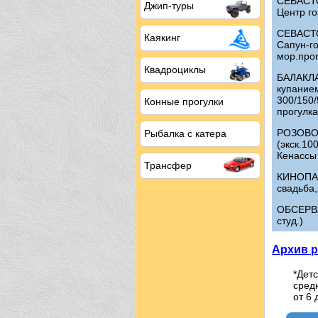
СЕВАСТ
Джип-туры
Центр го
СЕВАСТО
Каякинг
Сапун-г
мор.прог
Квадроциклы
БАЛАКЛА
купание
300/150/
Конные прогулки
прогулка
РОЗОВО
Рыбалка с катера
(экск.10
Кенассы 
Трансфер
КИНОПАР
свадьба,
ОБСЕРВА
студ.)
Архив р
*Детс
средн
от 6 