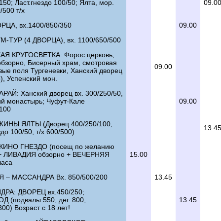
150; Ласт.гнездо 100/50; Ялта, мор.
09.0
/500 т/х
РЦА, вх.1400/850/350
09.00
-ТУР (4 ДВОРЦА), вх. 1100/650/500
Я КРУГОСВЕТКА: Форос.церковь,
обзорно, Бисерный храм, смотровая
09.00
вые поля Тургеневки, Ханский дворец
), Успенский мон.
РАЙ: Ханский дворец вх. 300/250/50,
ий монастырь; Чуфут-Кале
09.00
/100
НЫ ЯЛТЫ (Дворец 400/250/100,
13.4
здо 100/50, т/х 600/500)
ИНО ГНЕЗДО (посещ по желанию
 + ЛИВАДИЯ обзорно + ВЕЧЕРНЯЯ
15.00
часа
 – МАССАНДРА Вх. 850/500/200
13.45
РА: ДВОРЕЦ вх.450/250;
 (подвалы 550, дег. 800,
13.45
00) Возраст с 18 лет!