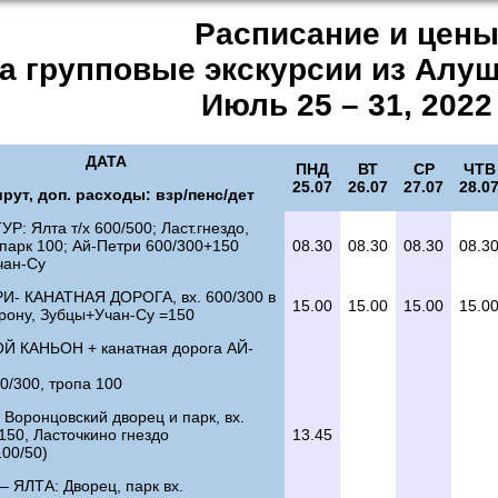
Расписание и цен
а групповые экскурсии из Алу
Июль 25 – 31, 2022
ДАТА
ПНД
ВТ
СР
ЧТВ
25.07
26.07
27.07
28.0
рут, доп. расходы: взр/пенс/дет
Р: Ялта т/х 600/500; Ласт.гнездо,
парк 100; Ай-Петри 600/300+150
08.30
08.30
08.30
08.3
чан-Су
И- КАНАТНАЯ ДОРОГА, вх. 600/300 в
15.00
15.00
15.00
15.0
орону, Зубцы+Учан-Су =150
 КАНЬОН + канатная дорога АЙ-
00/300, тропа 100
Воронцовский дворец и парк, вх.
150, Ласточкино гнездо
13.45
00/50)
 ЯЛТА: Дворец, парк вх.