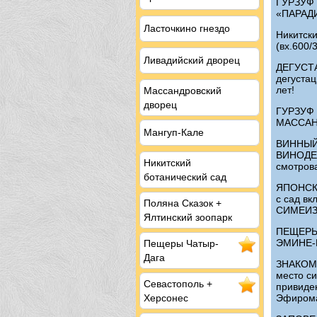
ГУРЗУФ 
«ПАРАДИ
Ласточкино гнездо
Никитск
(вх.600/
Ливадийский дворец
ДЕГУСТА
дегустац
лет!
Массандровский
дворец
ГУРЗУФ 
МАССАНД
Мангуп-Кале
ВИННЫЙ
ВИНОДЕЛ
Никитский
смотро
ботанический сад
ЯПОНСК
с сад вк
Поляна Сказок +
СИМЕИ
Ялтинский зоопарк
ПЕЩЕРЫ
ЭМИНЕ-Б
Пещеры
Чатыр-
Дага
ЗНАКОМС
место си
Севастополь
+
привиден
Эфирома
Херсонес