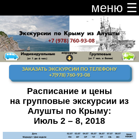
меню ☰
закрыть меню ×
Расписание и цены на экскурсии 2026
Индивидуальные экскурсии по Крыму
Видео канал Youtube
ЗАКАЗАТЬ ЭКСКУРСИИ ПО ТЕЛЕФОНУ
Ай-Петри
+7(978) 760-93-08
Мисхор
+ Ай-Петри
Расписание и цены
на групповые экскурсии из
Алупка + Ай-Петри
Алушты по Крыму:
Алупка Воронцовский
дворец
Июль 2 – 8, 2018
Премиум-тур