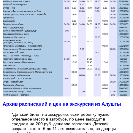
Аквапарк "Банановая республика"
Аквапарк в Симеизе
"Акватория" - театр морских животных
Балаклава "Затерянный мир"
Бахчисарай + Чуфут-Кале
Большой каньон Крыма
Волшебный ЮБК +
теплоход
Водопад Джур-Джур + храм Маяк
Архив расписаний и цен на экскурсии из Алушты
Долина привидений
*Детский билет на экскурсию, если ребенку нужно
отдельное место в автобусе, по цене выходит в
Дата
02
среднем на 200 руб. дешевле взрослого. Детский
Заповедник и Беседка ветров
возраст - это от 6 до 11 лет включительно, во дворцы -
Маршрут / Дни недели