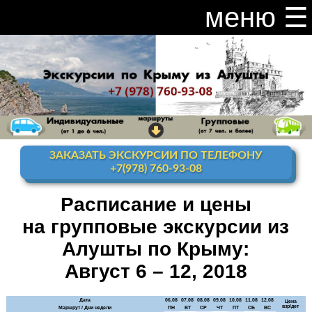
меню ☰
закрыть меню ×
Расписание и цены на экскурсии 2026
Индивидуальные экскурсии по Крыму
Видео канал Youtube
ЗАКАЗАТЬ ЭКСКУРСИИ ПО ТЕЛЕФОНУ
Ай-Петри
+7(978) 760-93-08
Мисхор
+ Ай-Петри
Расписание и цены
на групповые экскурсии из
Алупка + Ай-Петри
Алушты по Крыму:
Алупка Воронцовский
дворец
Август 6 – 12, 2018
Премиум-тур