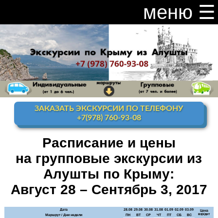
меню ☰
закрыть меню ×
Расписание и цены на экскурсии 2026
Индивидуальные экскурсии по Крыму
Видео канал Youtube
ЗАКАЗАТЬ ЭКСКУРСИИ ПО ТЕЛЕФОНУ
Ай-Петри
+7(978) 760-93-08
Мисхор
+ Ай-Петри
Расписание и цены
на групповые экскурсии из
Алупка + Ай-Петри
Алушты по Крыму:
Алупка Воронцовский
дворец
Август 28 – Сентябрь 3, 2017
Премиум-тур