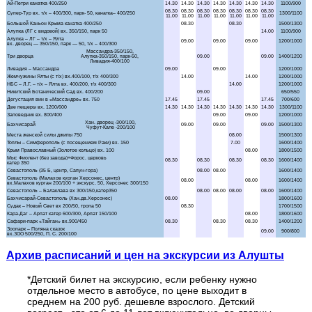
Аквапарк "Банановая республика"
Аквапарк в Симеизе
"Акватория" - театр морских животных
Балаклава "Затерянный мир"
Бахчисарай + Чуфут-Кале
Большой каньон Крыма
Волшебный ЮБК +
теплоход
Водопад Джур-Джур + храм Маяк
Архив расписаний и цен на экскурсии из Алушты
Долина привидений
*Детский билет на экскурсию, если ребенку нужно
Дата
отдельное место в автобусе, по цене выходит в
Заповедник и Беседка ветров
среднем на 200 руб. дешевле взрослого. Детский
Маршрут / Дни недели