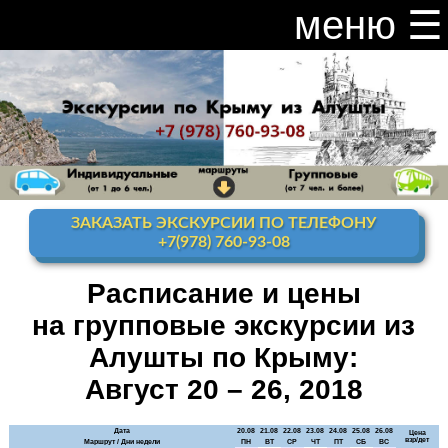
меню ☰
закрыть меню ×
Расписание и цены на экскурсии 2026
Индивидуальные экскурсии по Крыму
Видео канал Youtube
ЗАКАЗАТЬ ЭКСКУРСИИ ПО ТЕЛЕФОНУ
Ай-Петри
+7(978) 760-93-08
Мисхор
+ Ай-Петри
Расписание и цены
на групповые экскурсии из
Алупка + Ай-Петри
Алушты по Крыму:
Алупка Воронцовский
дворец
Август 20 – 26, 2018
Премиум-тур