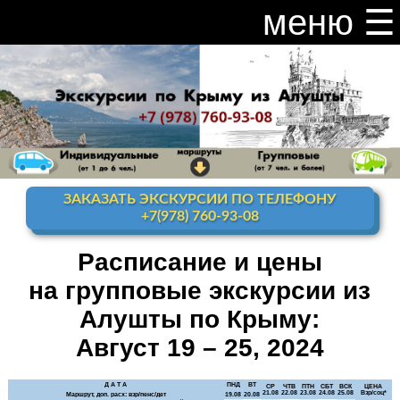
меню ☰
закрыть меню ×
Расписание и цены на экскурсии 2026
Индивидуальные экскурсии по Крыму
Видео канал Youtube
ЗАКАЗАТЬ ЭКСКУРСИИ ПО ТЕЛЕФОНУ
Ай-Петри
+7(978) 760-93-08
Мисхор
+ Ай-Петри
Расписание и цены
на групповые экскурсии из
Алупка + Ай-Петри
Алушты по Крыму:
Алупка Воронцовский
дворец
Август 19 – 25, 2024
Премиум-тур