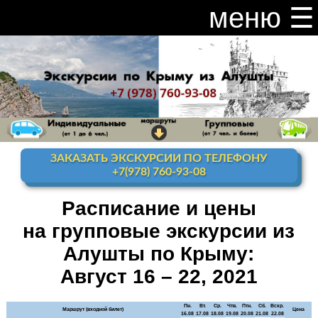
меню ☰
закрыть меню ×
Расписание и цены на экскурсии 2026
Индивидуальные экскурсии по Крыму
Видео канал Youtube
ЗАКАЗАТЬ ЭКСКУРСИИ ПО ТЕЛЕФОНУ
Ай-Петри
+7(978) 760-93-08
Мисхор
+ Ай-Петри
Расписание и цены
на групповые экскурсии из
Алупка + Ай-Петри
Алушты по Крыму:
Алупка Воронцовский
дворец
Август 16 – 22, 2021
Премиум-тур