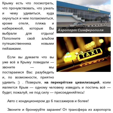
Крыму есть что посмотреть,
Кара-Даг +
Коктебель
что прочувствовать, что узнать
и чему удивиться, куда
Крымские святыни
окунуться и чем полакомиться,
кроме отеля, пляжа и
Ласточкино гнездо
набережной, которые Вы
Аэропорт Симферополя
выбрали для отдыха!
Пополните свой альбом
Ливадийский дворец
путешественника новыми
пейзажами.
Массандровский дворец
Если вы думаете что вы
уже всё в Крыму повидали —
Мангуп-Кале
звоните — мы
постараемся Вас разубедить
Никитский ботанический сад
и, по возможности, приятно
удивить :) . Поверьте,
на перекрётске цивилизаций
, коим
является Крым — одному человеку изведать и постичь всё —
Поляна Сказок + Ялтинский зоопарк
будет, пожалуй, не под силу — присоединяйтесь!
Пещеры
Чатыр-Дага
Авто с кондиционером до 6 пассажиров и более!
Севастополь
+ Херсонес
Звоните и бронируйте заранее! От трансфера из аэропорта