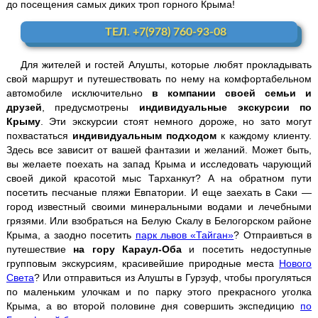
до посещения самых диких троп горного Крыма!
Севастополь + 35-ая батарея
ТЕЛ. +7(978) 760-93-08
Судак + Новый Свет
Для жителей и гостей Алушты, которые любят прокладывать
свой маршрут и путешествовать по нему на комфортабельном
"Тайган" - парк львов
автомобиле исключительно
в компании своей семьи и
друзей
, предусмотрены
индивидуальные экскурсии по
Крыму
. Эти экскурсии стоят немного дороже, но зато могут
Дегустация
в Массандре
похвастаться
индивидуальным подходом
к каждому клиенту.
Здесь все зависит от вашей фантазии и желаний. Может быть,
Мыс Фиолент
вы желаете поехать на запад Крыма и исследовать чарующий
своей дикой красотой мыс Тарханкут? А на обратном пути
посетить песчаные пляжи Евпатории. И еще заехать в Саки —
город известный своими минеральными водами и лечебными
Ай-Йори
грязями. Или взобраться на Белую Скалу в Белогорском районе
Крыма, а заодно посетить
парк львов «Тайган»
? Отпраивться в
Храм Солнца
путешествие
на гору Караул-Оба
и посетить недоступные
групповым экскурсиям, красивейшие природные места
Нового
Света
? Или отправиться из Алушты в Гурзуф, чтобы прогуляться
по маленьким улочкам и по парку этого прекрасного уголка
Крыма, а во второй половине дня совершить экспедицию
по
Велоэкскурсии