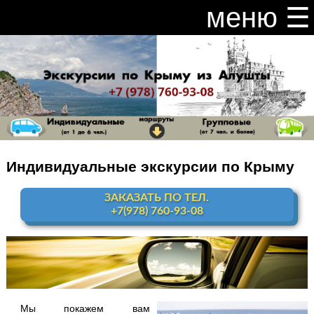
меню ☰
закрыть меню ×
Расписание и цены на экскурсии 2026
Индивидуальные экскурсии по Крыму
Видео канал Youtube
Ай-Петри
Индивидуальные экскурсии по Крыму
Мисхор
+ Ай-Петри
ЗАКАЗАТЬ ПО ТЕЛ.
+7(978) 760-93-08
Алупка + Ай-Петри
Алупка Воронцовский
дворец
Премиум-тур
Мы покажем вам