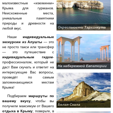
малоизвестные «изюминки»
Аквапарк "Банановая республика"
Крыма для гурманов.
Неисхоженные места,
Аквапарк в Симеизе
уникальные памятники
природы и древности на
Окрестности Тарханкута
"Акватория" - театр морских животных
любой вкус.
Наши
индивидуальные
Балаклава "Затерянный мир"
экскурсии из Алушты
— это
не просто такси или трансфер
Бахчисарай + Чуфут-Кале
— это путешествие с
индивидуальным гидом
-
Большой каньон Крыма
профессионалом, который не
На набережной Евпатории
даст Вам скучать и ответит на
Волшебный ЮБК +
теплоход
интересующие Вас вопросы,
проведёт по самым
Водопад Джур-Джур + храм Маяк
запоминающимся местам
Крыма!
Долина привидений
Подбираем
маршруты по
вашему вкусу
, чтобы вы
Белая Скала
Заповедник и Беседка ветров
получили максимум от Вашего
отдыха в Крыму
; поверьте, в