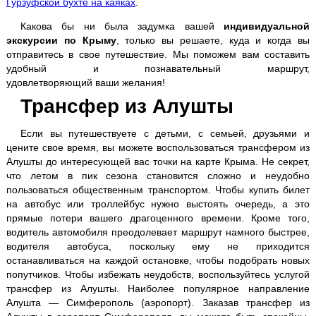
Гурзуфской бухте на каяках
.
Джип-туры
Какова бы ни была задумка вашей
индивидуальной
экскурсии по Крыму
, только вы решаете, куда и когда вы
отправитесь в свое путешествие. Мы поможем вам составить
Каякинг
удобный и познавательный маршрут,
удовлетворяющий ваши желания!
Квадроциклы
Трансфер из Алушты
Конные прогулки
Если вы путешествуете с детьми, с семьей, друзьями и
цените свое время, вы можете воспользоваться трансфером из
Алушты до интересующей вас точки на карте Крыма. Не секрет,
Рыбалка с катера
что летом в пик сезона становится сложно и неудобно
пользоваться общественным транспортом. Чтобы купить билет
Трансфер
на автобус или троллейбус нужно выстоять очередь, а это
прямые потери вашего драгоценного времени. Кроме того,
водитель автомобиля преодолевает маршрут намного быстрее,
водителя автобуса, поскольку ему не приходится
останавливаться на каждой остановке, чтобы подобрать новых
попутчиков. Чтобы избежать неудобств, воспользуйтесь услугой
трансфер из Алушты. Наиболее популярное направление
Алушта — Симферополь (аэропорт). Заказав трансфер из